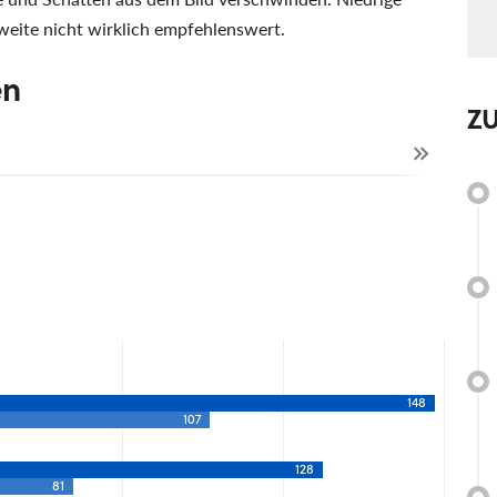
tweite nicht wirklich empfehlenswert.
en
Z
148
107
128
81