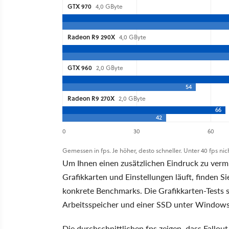
GTX 970
4,0 GByte
Radeon R9 290X
4,0 GByte
GTX 960
2,0 GByte
54
Radeon R9 270X
2,0 GByte
66
42
0
30
60
Gemessen in fps. Je höher, desto schneller. Unter 40 fps ni
Um Ihnen einen zusätzlichen Eindruck zu vermit
Grafikkarten und Einstellungen läuft, finden Si
konkrete Benchmarks. Die Grafikkarten-Tests s
Arbeitsspeicher und einer SSD unter Windows
Die durchschnittlichen fps zeigen, dass Fallout