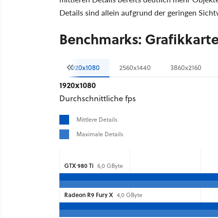
Details sind allein aufgrund der geringen Sich
Benchmarks: Grafikkart
1920x1080
2560x1440
3860x2160
1920x1080
Durchschnittliche fps
Mittlere Details
Maximale Details
GTX 980 Ti
6,0 GByte
Radeon R9 Fury X
4,0 GByte