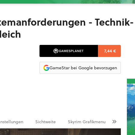
ystemanforderungen - Technik-
leich
7,44 €
GameStar bei Google bevorzugen
instellungen
Sichtweite
Skyrim Grafikmenu