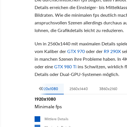
Details erreichen die Einsteiger- bis Mittelkla
Bildraten. Wie die minimalen fps deutlich mach
anspruchsvollen Szenen allerdings durchaus au
lohnen, die Grafikdetails leicht zu reduzieren.
Um in 2560x1440 mit maximalen Details spiele
vom Kaliber der
GTX 970
oder der
R9 290X
se
in manchen Szenen ihre Probleme haben. In 4
oder eine
GTX 980 Ti
ins Schwitzen, wirklich f
Details oder Dual-GPU-Systemen möglich.
1920x1080
2560x1440
3860x2160
1920x1080
Minimale fps
Mittlere Details