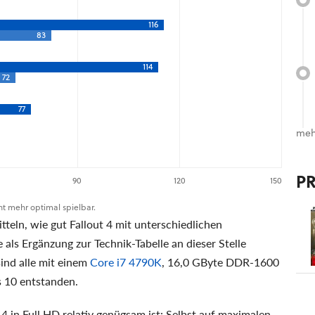
116
83
114
72
77
meh
P
90
120
150
cht mehr optimal spielbar.
teln, wie gut Fallout 4 mit unterschiedlichen
e als Ergänzung zur Technik-Tabelle an dieser Stelle
ind alle mit einem
Core i7 4790K
, 16,0 GByte DDR-1600
 10 entstanden.
 4 in Full HD relativ genügsam ist: Selbst auf maximalen