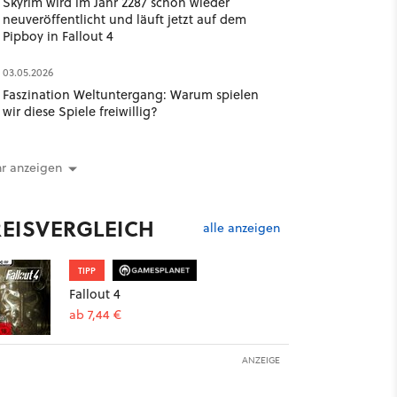
Skyrim wird im Jahr 2287 schon wieder
neuveröffentlicht und läuft jetzt auf dem
Pipboy in Fallout 4
03.05.2026
Faszination Weltuntergang: Warum spielen
wir diese Spiele freiwillig?
r anzeigen
REISVERGLEICH
alle anzeigen
TIPP
Fallout 4
ab 7,44 €
ANZEIGE