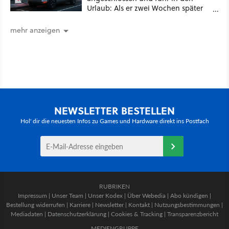
Urlaub: Als er zwei Wochen später
zurückkam, sprang der Truck nicht
mehr an [Best of GameStar]
mehr anzeigen
NEWSLETTER BESTELLEN
Hol' dir die neuesten Infos zu Games und Hardware direkt ins Postfach
RUBRIKEN
Impressum
|
Unser Team
|
Unser Kodex
|
Über Webedia
|
Abo kündigen
|
Bestellung widerrufen
|
Karriere
|
Newsletter
|
Kontakt
|
Nutzungsbestimmungen
|
Mediadaten
|
Datenschutzerklärung
|
Cookies & Tracking
|
Transparenzbericht
MEDIENGRUPPE