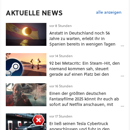
AKTUELLE NEWS
alle anzeigen
vor 8 Stunden
Anstatt in Deutschland noch 56
Jahre zu warten, erlebt ihr in
Spanien bereits in wenigen Tagen
ein schattiges Sommer-Spektakel
vor 14 Stunden
92 bei Metacritc: Ein Steam-Hit, den
niemand kommen sah, steuert
gerade auf einen Platz bei den
Game Awards zu
vor 16 Stunden
Einen der größten deutschen
Fantasyfilme 2025 könnt ihr euch ab
sofort auf Netflix anschauen, mit
dabei: ein Star aus Der Hobbit
vor 17 Stunden
Er ließ seinen Tesla Cybertruck
angeschlossen und fuhr in den