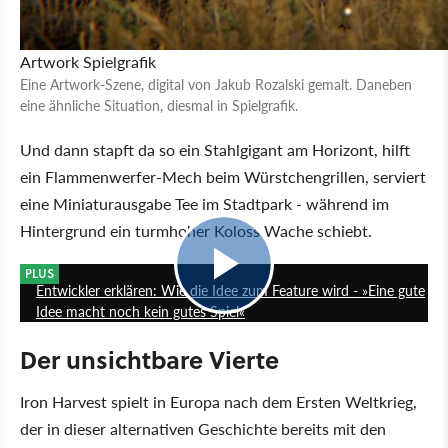
Artwork
Spielgrafik
Eine Artwork-Szene, digital von Jakub Rozalski gemalt. Daneben
eine ähnliche Situation, diesmal in Spielgrafik.
Und dann stapft da so ein Stahlgigant am Horizont, hilft
ein Flammenwerfer-Mech beim Würstchengrillen, serviert
eine Miniaturausgabe Tee im Stadtpark - während im
Hintergrund ein turmhoher Koloss Wache schiebt.
22:15
PLUS
Entwickler erklären: Wie die Idee zum Feature wird - »Eine gute
Idee macht noch kein gutes Spiel«
Der unsichtbare Vierte
Iron Harvest spielt in Europa nach dem Ersten Weltkrieg,
der in dieser alternativen Geschichte bereits mit den