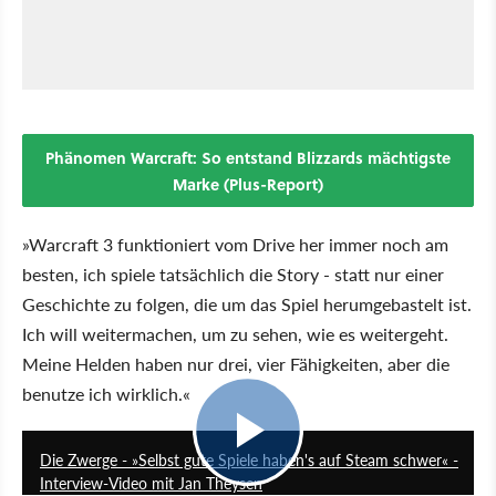
Phänomen Warcraft: So entstand Blizzards mächtigste
Marke (Plus-Report)
»Warcraft 3 funktioniert vom Drive her immer noch am
besten, ich spiele tatsächlich die Story - statt nur einer
Geschichte zu folgen, die um das Spiel herumgebastelt ist.
Ich will weitermachen, um zu sehen, wie es weitergeht.
Meine Helden haben nur drei, vier Fähigkeiten, aber die
benutze ich wirklich.«
16:51
Die Zwerge - »Selbst gute Spiele haben's auf Steam schwer« -
Interview-Video mit Jan Theysen