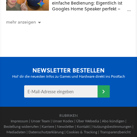
einfache Bedienung: Eigentlich ist
Googles Home Speaker perfekt –
wäre Gemini nicht so stur
mehr anzeigen
NEWSLETTER BESTELLEN
Hol' dir die neuesten Infos zu Games und Hardware direkt ins Postfach
RUBRIKEN
Impressum
|
Unser Team
|
Unser Kodex
|
Über Webedia
|
Abo kündigen
|
Bestellung widerrufen
|
Karriere
|
Newsletter
|
Kontakt
|
Nutzungsbestimmungen
|
Mediadaten
|
Datenschutzerklärung
|
Cookies & Tracking
|
Transparenzbericht