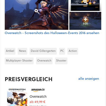
100
Overwatch - Screenshots des Halloween-Events 2016 ansehen
Artikel
News
David Gillengerten
PC
Action
Multiplayer-Shooter
Overwatch
Shooter
PREISVERGLEICH
alle anzeigen
Overwatch
ab 49,99 €