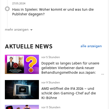
27.05.2024
Hass in Spielen: Woher kommt er und was tun die
Publisher dagegen?
mehr anzeigen
AKTUELLE NEWS
alle anzeigen
vor 5 Stunden
Doppelt so langes Leben für unsere
geliebten Vierbeiner dank neuer
Behandlungsmethode aus Japan:
Der Blick auf über 1.200
Kommentare zeigt, dass es nicht so
vor 9 Stunden
einfach ist
AMD eröffnet die IFA 2026 – und
schickt den Gaming-Chef auf die
KI-Bühne
vor 11 Stunden