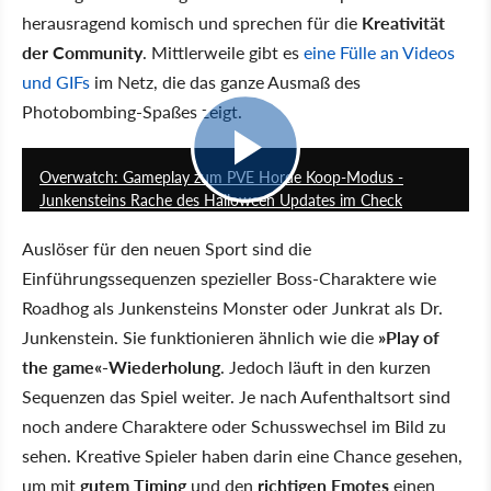
herausragend komisch und sprechen für die
Kreativität
der Community
. Mittlerweile gibt es
eine Fülle an Videos
und GIFs
im Netz, die das ganze Ausmaß des
Photobombing-Spaßes zeigt.
2:59
Overwatch: Gameplay zum PVE Horde Koop-Modus -
Junkensteins Rache des Halloween Updates im Check
Auslöser für den neuen Sport sind die
Einführungssequenzen spezieller Boss-Charaktere wie
Roadhog als Junkensteins Monster oder Junkrat als Dr.
Junkenstein. Sie funktionieren ähnlich wie die
»Play of
the game«-Wiederholung
. Jedoch läuft in den kurzen
Sequenzen das Spiel weiter. Je nach Aufenthaltsort sind
noch andere Charaktere oder Schusswechsel im Bild zu
sehen. Kreative Spieler haben darin eine Chance gesehen,
um mit
gutem Timing
und den
richtigen Emotes
einen