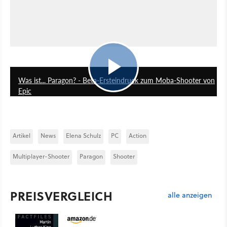
10:56
Was ist... Paragon? - Beta-Ersteindruck zum Moba-Shooter von
Epic
Artikel
News
Elena Schulz
PC
Action
Multiplayer-Shooter
Paragon
Shooter
PREISVERGLEICH
alle anzeigen