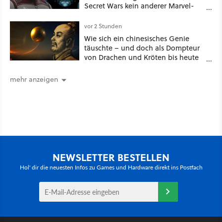
Secret Wars kein anderer Marvel-
Film erscheint
vor 2 Stunden
Wie sich ein chinesisches Genie
täuschte – und doch als Dompteur
von Drachen und Kröten bis heute
Recht behält [Best of GameStar]
mehr anzeigen
NEWSLETTER BESTELLEN
Hol' dir die neuesten Infos zu Games und Hardware direkt ins Postfach