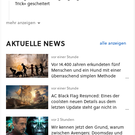
Trick« gescheitert
mehr anzeigen
AKTUELLE NEWS
alle anzeigen
vor einer Stunde
Vor 14.400 Jahren erkundeten fünf
Menschen und ein Hund mit einer
überraschend simplen Methode
eine tiefe Höhle und hinterließen
Spuren für die Ewigkeit
vor einer Stunde
AC Black Flag Resynced: Eines der
coolsten neuen Details aus dem
letzten Update steht gar nicht in
den Patch Notes
vor 2 Stunden
Wir kennen jetzt den Grund, warum
zwischen Avengers: Doomsday und