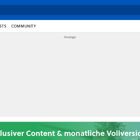
STS
COMMUNITY
lusiver Content & monatliche Vollvers