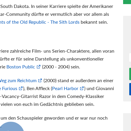
uth Dakota. In seiner Karriere spielte der Amerikaner
ar-Community dürfte er vermutlich aber vor allem als
ts of the Old Republic - The Sith Lords
bekannt sein.
riere zahlreiche Film- uns Serien-Charaktere, allen voran
rfte er für seine Darstellung als unkonventioneller
rie
Boston Public
(2000 - 2004) sein.
 Weg zum Reichtum
(2000) stand er außerdem an einer
e Furious
), Ben Affleck (
Pearl Harbor
) und Giovanni
No-Vacancy-Gitarrist Razor in dem Comedy-Klassiker
 vielen von euch im Gedächtnis geblieben sein.
hig um den Schauspieler geworden und er war nur noch
.
0:57