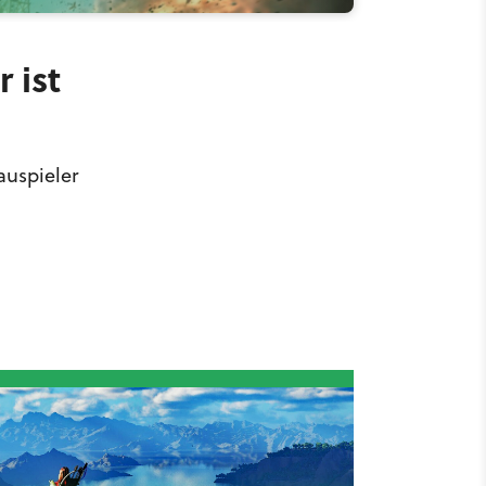
 ist
auspieler