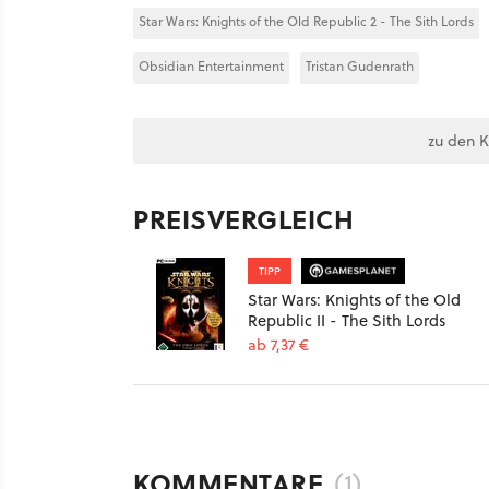
Star Wars: Knights of the Old Republic 2 - The Sith Lords
Obsidian Entertainment
Tristan Gudenrath
zu den 
PREISVERGLEICH
TIPP
Star Wars: Knights of the Old
Republic II - The Sith Lords
ab 7,37 €
KOMMENTARE
(1)