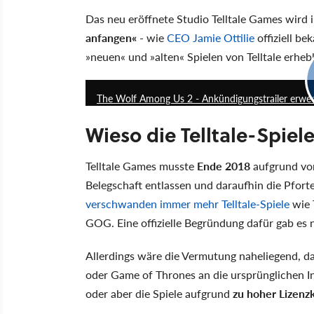
Das neu eröffnete Studio Telltale Games wird
anfangen«
- wie
CEO Jamie Ottilie
offiziell be
»neuen« und »alten« Spielen von Telltale erhe
The Wolf Among Us 2 - Ankündigungstrailer erwec
Wieso die Telltale-Spie
Telltale Games musste
Ende 2018
aufgrund von
Belegschaft entlassen und daraufhin die Pfor
verschwanden immer mehr Telltale-Spiele
wie 
GOG. Eine offizielle Begründung dafür gab es n
Allerdings wäre die Vermutung naheliegend, da
oder Game of Thrones an die ursprünglichen In
oder aber die Spiele aufgrund
zu hoher Lizenz