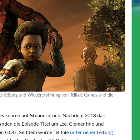
chließung und Wiedereröffnung von Telltale Games sind die
es kehren auf
Steam
zurück. Nachdem 2018 das
nden die Episode-Titel um Lee, Clementine und
on GOG. Seitdem wurde Telltale
unter neuer Leitung