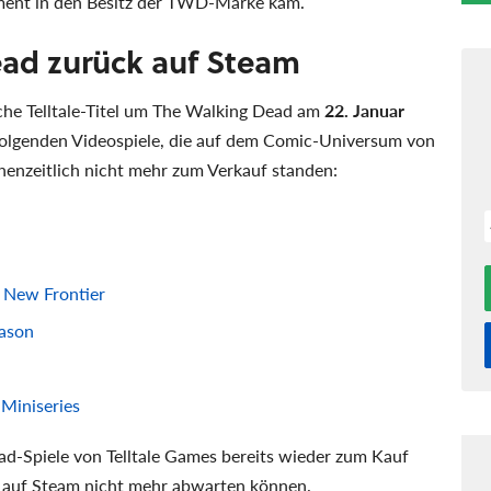
ment in den Besitz der TWD-Marke kam.
Dead zurück auf Steam
che Telltale-Titel um The Walking Dead am
22. Januar
folgenden Videospiele, die auf dem Comic-Universum von
enzeitlich nicht mehr zum Verkauf standen:
A New Frontier
eason
 Miniseries
d-Spiele von Telltale Games bereits wieder zum Kauf
ele auf Steam nicht mehr abwarten können.