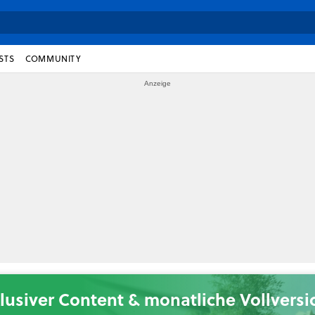
STS
COMMUNITY
lusiver Content & monatliche Vollvers