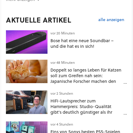
AKTUELLE ARTIKEL
alle anzeigen
vor 20 Minuten
Bose hat eine neue Soundbar –
und die hat es in sich!
vor 48 Minuten
Doppelt so langes Leben für Katzen
soll zum Greifen nah sein:
Japanische Forscher machen den
Traum vieler Tierbesitzer angeblich
wahr, doch über 1.200 Kommentare
vor 2 Stunden
zeigen, dass es nicht so einfach ist
HiFi-Lautsprecher zum
Hammerpreis: Studio-Qualität
gibt's deutlich günstiger als ihr
denkt!
vor 4 Stunden
Eins von Sonys besten PS5-Spielen