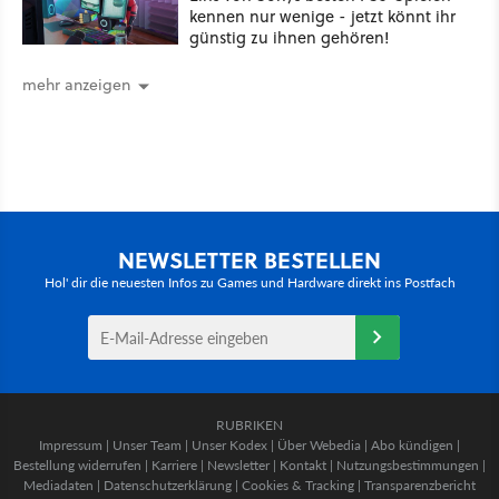
kennen nur wenige - jetzt könnt ihr
günstig zu ihnen gehören!
mehr anzeigen
NEWSLETTER BESTELLEN
Hol' dir die neuesten Infos zu Games und Hardware direkt ins Postfach
RUBRIKEN
Impressum
|
Unser Team
|
Unser Kodex
|
Über Webedia
|
Abo kündigen
|
Bestellung widerrufen
|
Karriere
|
Newsletter
|
Kontakt
|
Nutzungsbestimmungen
|
Mediadaten
|
Datenschutzerklärung
|
Cookies & Tracking
|
Transparenzbericht