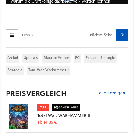
warum die Gruftkönige das beste Volk werden können
1 von 3
nächste Seite
Artikel
Specials
Maurice Weber
PC
Echtzeit-Strategie
Strategie
Total War: Warhammer 2
PREISVERGLEICH
alle anzeigen
TIPP
Total War: WARHAMMER II
ab 14,36 €