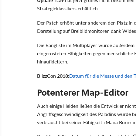
Update 1.29
hat jetzt grünes Licht bekommen u
Strategieklassikers erhältlich.
Der Patch erhöht unter anderem den Platz in d
Darstellung auf Breibildmonitoren dank Wide
Die Rangliste im Multiplayer wurde außerdem zu
eingerosteten Fähigkeiten gegen menschliche 
hinaufklettern.
BlizzCon 2018:
Datum für die Messe und den T
Potenterer Map-Editor
Auch einige Helden ließen die Entwickler nich
Angriffsgeschwindigkeit des Paladins wurde b
verbraucht bei seiner Fähigkeit »Mana Burn« 