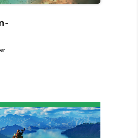
n-
er