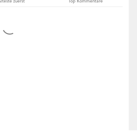
Älteste
zuerst
Top
Kommentare