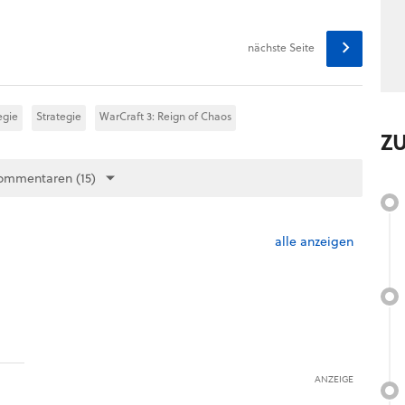
nächste Seite
egie
Strategie
WarCraft 3: Reign of Chaos
Z
ommentaren (15)
alle anzeigen
ANZEIGE