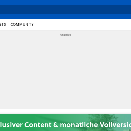
STS
COMMUNITY
lusiver Content & monatliche Vollvers