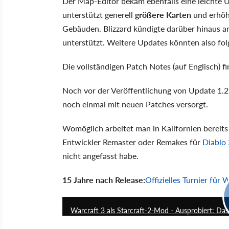
Der Map-Editor bekam ebenfalls eine leichte 
unterstützt generell
größere Karten
und erhöht
Gebäuden. Blizzard kündigte darüber hinaus an
unterstützt. Weitere Updates könnten also fol
Die vollständigen Patch Notes (auf Englisch) fi
Noch vor der Veröffentlichung von Update 1.29
noch einmal mit neuen Patches versorgt.
Womöglich arbeitet man in Kalifornien bereits
Entwickler Remaster oder Remakes für
Diablo 
nicht angefasst habe.
15 Jahre nach Release:
Offizielles Turnier für 
Warcraft 3 als Starcraft-2-Mod - Ausprobiert: Da