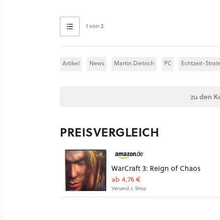
1 von 2
Artikel
News
Martin Dietrich
PC
Echtzeit-Strat
zu den K
PREISVERGLEICH
WarCraft 3: Reign of Chaos
ab 4,76 €
Versand s. Shop