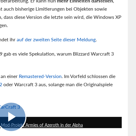
Überarbeitung. Er kann nun
mehr Einheiten darstellen
,
 auch bisherige Limitierungen bei Objekten sowie
, dass diese Version die letzte sein wird, die Windows XP
gen.
ndet ihr
auf der zweiten Seite dieser Meldung
.
 gab es viele Spekulation, warum Blizzard Warcraft 3
 an einer
Remastered-Version
. Im Vorfeld schlossen die
2
oder Warcraft 3 aus, solange man die Originalspiele
WarCraft 3
7:07
s Mod-Projekt Armies of Azeroth in der Alpha