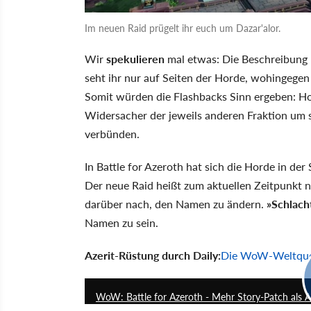
Im neuen Raid prügelt ihr euch um Dazar'alor.
Wir
spekulieren
mal etwas: Die Beschreibung kl
seht ihr nur auf Seiten der Horde, wohingegen 
Somit würden die Flashbacks Sinn ergeben: Ho
Widersacher der jeweils anderen Fraktion um 
verbünden.
In Battle for Azeroth hat sich die Horde in der
Der neue Raid heißt zum aktuellen Zeitpunkt n
darüber nach, den Namen zu ändern.
»Schlach
Namen zu sein.
Azerit-Rüstung durch Daily:
Die WoW-Weltques
WoW: Battle for Azeroth - Mehr Story-Patch als Ad