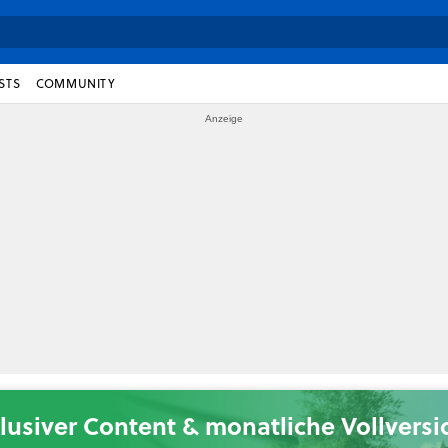
STS
COMMUNITY
lusiver Content & monatliche Vollvers