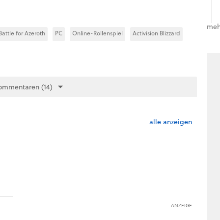
meh
Battle for Azeroth
PC
Online-Rollenspiel
Activision Blizzard
ommentaren (14)
alle anzeigen
ANZEIGE