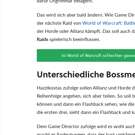
dafür Orgrimmar belagern.
Das wird sich aber bald ändern. Wie Game Dir
der nächste Raid von
World of Warcraft: Battl
der Horde oder Allianz kämpft. Das soll auch
Raids
spielerisch beeinflussen.
Ist World of Warcraft schlechter ge
Unterschiedliche Bossm
Hazzikostas zufolge sollen Allianz und Horde 
Reihenfolge angehen, sich aber teilen. So soll b
können und dann ein Flashback sehen, wie die H
die ersten drei, sieht dann ein Flashback und 
Dem Game Director zufolge wird es wohl auc
macht er Andeutungen, dass der hart umkämpft