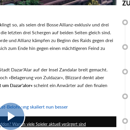
Z
ingt so, als seien drei Bosse Allianz-exklusiv und drei
die letzten drei Schergen auf beiden Seiten gleich sind.
rde und Allianz kämpfen zu Beginn des Raids gegen drei
sich zum Ende hin gegen einen mächtigeren Feind zu
 Stadt Dazar'Alar auf der Insel Zandalar breit gemacht.
och »Belagerung von Zuldazar«, Blizzard denkt aber
t um Dazar'alor«
scheint ein Anwärter auf den finalen
t-Belohnung skaliert nun besser
18:33
don? Warum viele Spieler aktuell verärgert sind