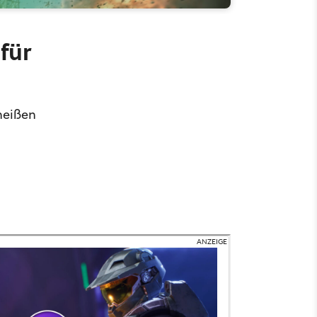
für
heißen