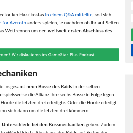
ector Ian Hazzikostas
in einem Q&A mitteilte
, soll sich
e for Azeroth
anders spielen, je nachdem ob ihr auf Seiten
 das Wettrennen um den
weltweit ersten Abschluss des
worden? Wir diskutieren im GameStar-Plus-Podcast
echaniken
die insgesamt
neun Bosse des Raids
in der selben
eispielsweise die Allianz ihre sechs Bosse in Folge legen
orde die letzten drei erledigte. Oder die Horde erledigt
kann sich dann um die letzten drei kümmern.
h
Unterschiede bei den Bossmechaniken
geben. Zudem
e »World First«-Abschluss des Raids auf Seiten der