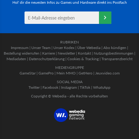
Hol' dir die neuesten Infos zu Games und Hardware direkt ins Postfach
RUBRIKEN
Impressum
|
Unser Team
|
Unser Kodex
|
Über Webedia
|
Abo kündigen
|
Bestellung widerrufen
|
Karriere
|
Newsletter
|
Kontakt
|
Nutzungsbestimmungen
|
Mediadaten
|
Datenschutzerklärung
|
Cookies & Tracking
|
Transparenzbericht
MEDIENGRUPPE
GameStar
|
GamePro
|
Mein MMO
|
GetHero
|
Jeuxvideo.com
SOCIAL MEDIA
Twitter
|
Facebook
|
Instagram
|
TikTok
|
WhatsApp
Copyright © Webedia - alle Rechte vorbehalten