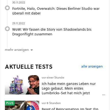
30.11.2022
Fortnite, Halo, Overwatch: Dieses Berliner Studio war
überall mit dabei
29.11.2022
WoW: Wir fassen die Story von Shadowlands bis
Dragonflight zusammen
mehr anzeigen
AKTUELLE TESTS
alle anzeigen
vor einer Stunde
Ich habe mein ganzes Leben nur
Lego gebaut. Mein erstes
Lumibricks-Set hat mich jetzt
nachhaltig beeindruckt: Game
Stack im Test
PLUS
vor 8 Stunden
Beast of Reincarnation im Test: Ein