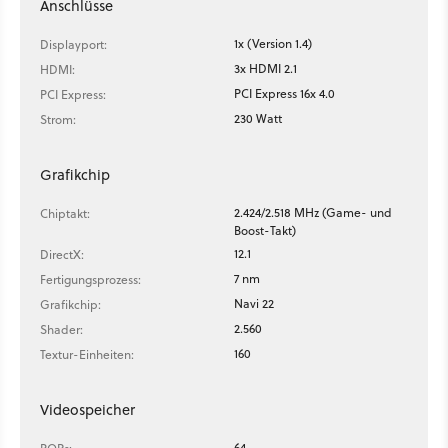
Anschlüsse
1x (Version 1.4)
Displayport:
3x HDMI 2.1
HDMI:
PCI Express 16x 4.0
PCI Express:
230 Watt
Strom:
Grafikchip
2.424/2.518 MHz (Game- und
Chiptakt:
Boost-Takt)
12.1
DirectX:
7 nm
Fertigungsprozess:
Navi 22
Grafikchip:
2.560
Shader:
160
Textur-Einheiten:
Videospeicher
64