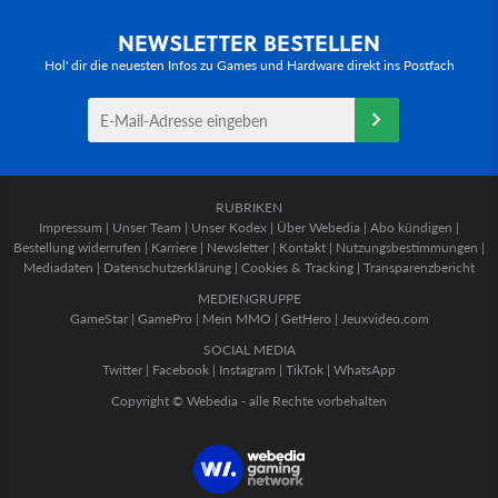
NEWSLETTER BESTELLEN
Hol' dir die neuesten Infos zu Games und Hardware direkt ins Postfach
RUBRIKEN
Impressum
|
Unser Team
|
Unser Kodex
|
Über Webedia
|
Abo kündigen
|
Bestellung widerrufen
|
Karriere
|
Newsletter
|
Kontakt
|
Nutzungsbestimmungen
|
Mediadaten
|
Datenschutzerklärung
|
Cookies & Tracking
|
Transparenzbericht
MEDIENGRUPPE
GameStar
|
GamePro
|
Mein MMO
|
GetHero
|
Jeuxvideo.com
SOCIAL MEDIA
Twitter
|
Facebook
|
Instagram
|
TikTok
|
WhatsApp
Copyright © Webedia - alle Rechte vorbehalten