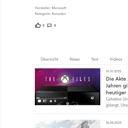
Hersteller: Microsoft
Kategorie: Konsolen
0
0
Übersicht
News
Test
Videos
10.10.2025
Die Akte
Jahren gi
heutiger
Geheime Unte
87
6
gelangt. Uns
Konsole.
16.06.2023