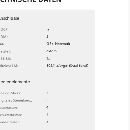
nschlüsse
ja
DCP:
2
DMI:
GBit-Netzwerk
AN:
extern
etzteil:
3x
SB 3.0:
802.11 a/b/g/n (Dual Band)
ireless LAN:
Bedienelemente
2
nalog-Sticks:
1
igitales Steuerkreuz:
4
euertasten:
4
chultertasten:
3
ondertasten: