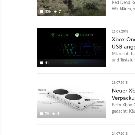
Red Dead Re
Wir klären, 
336
7
kann.
26.09.2018
Xbox One
USB ang
Microsoft ha
und Tastatur
41
entsprechend
26.07.2018
Neuer Xb
Verpacku
Beim Xbox-On
gedacht: Kä
79
8
den Zähnen 
24.07.2018