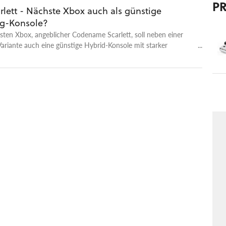
P
rlett - Nächste Xbox auch als günstige
g-Konsole?
sten Xbox, angeblicher Codename Scarlett, soll neben einer
Variante auch eine günstige Hybrid-Konsole mit starker
omponente erscheinen – diese soll sogar schon weiter
en sein.