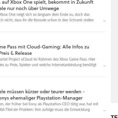
 auf Xbox One spielt, bekommt in Zukunft
ele nur noch über Umwege
 Xbox One neigt sich so langsam dem Ende zu, doch das
h nicht, dass ihr die Konsole schon in den Schrank stellen
e Pass mit Cloud-Gaming: Alle Infos zu
Preis & Release
tartet Project xCloud im Rahmen des Xbox Game Pass. Hier
alles zu Preis, Spielen und welche Internetanbindung benötigt
le müssen kürzer oder teurer werden -
Sonys ehemaliger Playstation-Manager
, der früher bei Sony als Playstation-CEO tätig war, hat mit
A-Titel ein Problem: Ihm zufolge muss die Entwicklung
as Endprodukt kürzer werden.
T