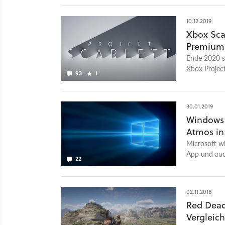
10.12.2019
Xbox Sca
Premium-
Ende 2020 s
Xbox Project 
93
1
geben - wir
30.01.2019
Windows 
Atmos in
Microsoft w
App und auc
22
02.11.2018
Red Dead
Vergleic