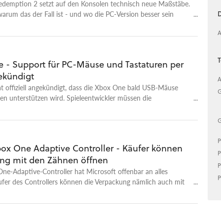
demption 2 setzt auf den Konsolen technisch neue Maßstäbe.
D
warum das der Fall ist - und wo die PC-Version besser sein
A
T
 - Support für PC-Mäuse und Tastaturen per
ekündigt
A
t offiziell angekündigt, dass die Xbox One bald USB-Mäuse
G
en unterstützen wird. Spieleentwickler müssen die
e Funktion aber in ihre Titel einbauen.
G
P
ox One Adaptive Controller - Käufer können
P
ng mit den Zähnen öffnen
P
e-Adaptive-Controller hat Microsoft offenbar an alles
P
ufer des Controllers können die Verpackung nämlich auch mit
öffnen.