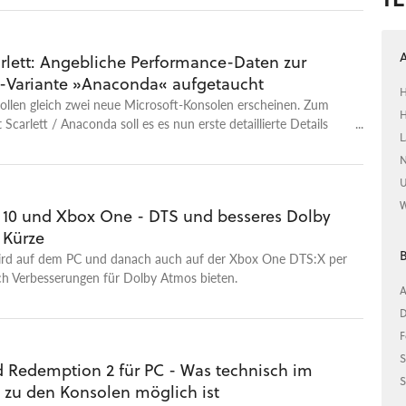
A
rlett: Angebliche Performance-Daten zur
Variante »Anaconda« aufgetaucht
H
ollen gleich zwei neue Microsoft-Konsolen erscheinen. Zum
H
Scarlett / Anaconda soll es es nun erste detaillierte Details
L
 fassen zusammen und ordnen ein.
N
U
W
10 und Xbox One - DTS und besseres Dolby
 Kürze
ird auf dem PC und danach auch auf der Xbox One DTS:X per
h Verbesserungen für Dolby Atmos bieten.
A
D
F
S
 Redemption 2 für PC - Was technisch im
S
h zu den Konsolen möglich ist