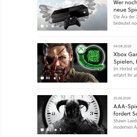
Wer noch
neue Spi
Die Ära der
bedeutet noc
9
1
müsst.
04.08.2020
Xbox Gam
Spielen, 
Im Herbst s
erfahrt ihr 
80
3
wird.
25.06.2020
AAA-Spie
fordert 
Shawn Layden
modernen AA
182
3
günstiger, d