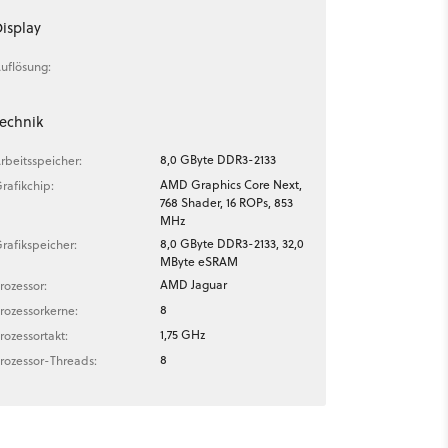
isplay
uflösung:
echnik
8,0 GByte DDR3-2133
rbeitsspeicher:
AMD Graphics Core Next,
rafikchip:
768 Shader, 16 ROPs, 853
MHz
8,0 GByte DDR3-2133, 32,0
rafikspeicher:
MByte eSRAM
AMD Jaguar
rozessor:
8
rozessorkerne:
1,75 GHz
rozessortakt:
8
rozessor-Threads: