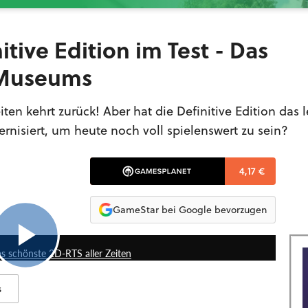
itive Edition im Test - Das
-Museums
eiten kehrt zurück! Aber hat die Definitive Edition das
nisiert, um heute noch voll spielenswert zu sein?
4,17 €
GameStar bei Google bevorzugen
6:17
as schönste 2D-RTS aller Zeiten
s