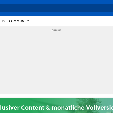
STS
COMMUNITY
lusiver Content & monatliche Vollvers