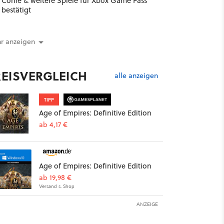
Come & weitere Spiele für Xbox Game Pass
bestätigt
r anzeigen
REISVERGLEICH
alle anzeigen
TIPP
Age of Empires: Definitive Edition
ab 4,17 €
Age of Empires: Definitive Edition
ab 19,98 €
Versand s. Shop
ANZEIGE