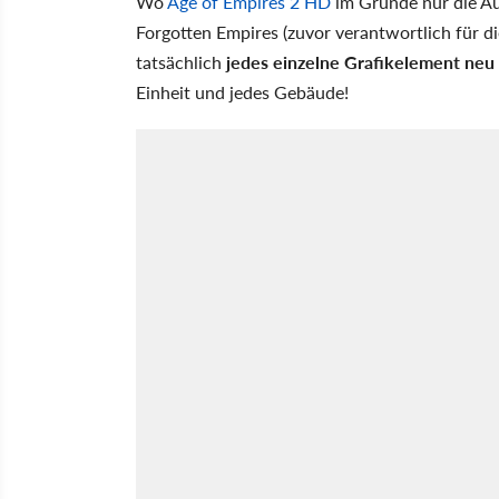
Wo
Age of Empires 2 HD
im Grunde nur die Au
Forgotten Empires (zuvor verantwortlich für di
tatsächlich
jedes einzelne Grafikelement neu 
Einheit und jedes Gebäude!