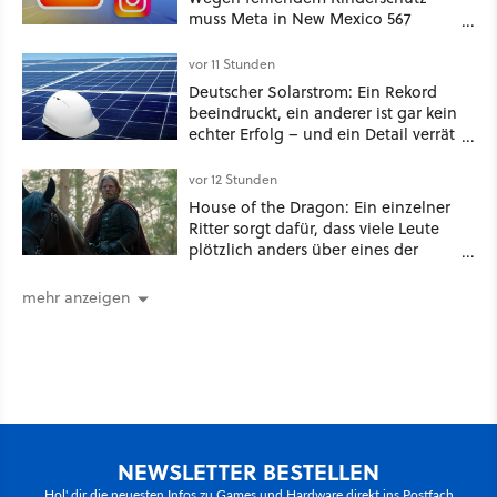
muss Meta in New Mexico 567
Millionen US-Dollar zahlen
vor 11 Stunden
Deutscher Solarstrom: Ein Rekord
beeindruckt, ein anderer ist gar kein
echter Erfolg – und ein Detail verrät
mehr über die Energiewende als
jede Zahl
vor 12 Stunden
House of the Dragon: Ein einzelner
Ritter sorgt dafür, dass viele Leute
plötzlich anders über eines der
umstrittensten Häuser von Game of
Thrones denken
mehr anzeigen
NEWSLETTER BESTELLEN
Hol' dir die neuesten Infos zu Games und Hardware direkt ins Postfach