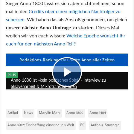
Sieger Anno 1800 lässt es sich aber nicht nehmen, schon
mal in den
Credits über einen möglichen Nachfolger zu
scherzen
. Wir haben das als Anstoß genommen, um gleich
unsere nächste Anno-Umfrage zu starten
. Dieses Mal
wollen wir von euch wissen:
Welche Epoche wünscht ihr
euch für den nächsten Anno-Teil?
Redaktions-Ranking: Das beste Anno aller Zeiten
9:25
PLUS
Anno 1800 ist »kein politisches Spiel« - Interview zu
Sklavenarbeit & Mikrotransaktionen
Artikel
News
Marylin Marx
Anno 1800
Anno 1404
Anno 1602: Erschaffung einer neuen Welt
PC
Aufbau-Strategie