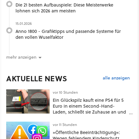
Die 21 besten Aufbauspiele: Diese Meisterwerke
lohnen sich 2026 am meisten
15.01.2026
Anno 1800 - Grafiktipps und passende Systeme für
den vollen Wuselfaktor
mehr anzeigen
AKTUELLE NEWS
alle anzeigen
vor 10 Stunden
Ein Glückspilz kauft eine PS4 für 5
Euro in einem Second-Hand-
Laden, schließt sie Zuhause an und
schon hat er seine erste
funktionierende PlayStation [Best of
vor 11 Stunden
GameStar]
»Öffentliche Beeinträchtigung«:
Wegen fehlendem Kinderschutz