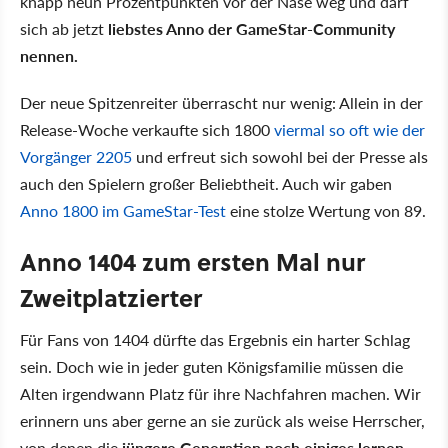
knapp neun Prozentpunkten vor der Nase weg und darf
sich ab jetzt
liebstes Anno der GameStar-Community
nennen.
Der neue Spitzenreiter überrascht nur wenig: Allein in der
Release-Woche verkaufte sich 1800
viermal so oft wie der
Vorgänger 2205
und
erfreut sich sowohl bei der Presse als
auch den Spielern großer Beliebtheit. Auch wir gaben
Anno 1800 im GameStar-Test
eine stolze Wertung von 89.
Anno 1404 zum ersten Mal nur
Zweitplatzierter
Für Fans von 1404 dürfte das Ergebnis ein harter Schlag
sein. Doch wie in jeder guten Königsfamilie müssen die
Alten irgendwann Platz für ihre Nachfahren machen. Wir
erinnern uns aber gerne an sie zurück als weise Herrscher,
von denen die
jüngere Generation noch einiges lernen