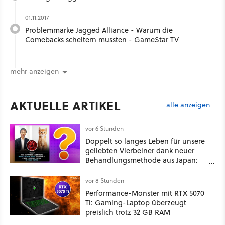
01.11.2017
Problemmarke Jagged Alliance - Warum die
Comebacks scheitern mussten - GameStar TV
mehr anzeigen
AKTUELLE ARTIKEL
alle anzeigen
vor 6 Stunden
Doppelt so langes Leben für unsere
geliebten Vierbeiner dank neuer
Behandlungsmethode aus Japan:
Der Blick auf über 1.200
Kommentare zeigt, dass es nicht so
vor 8 Stunden
einfach ist
Performance-Monster mit RTX 5070
Ti: Gaming-Laptop überzeugt
preislich trotz 32 GB RAM