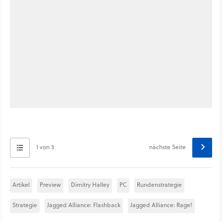
1 von 3
nächste Seite
Artikel
Preview
Dimitry Halley
PC
Rundenstrategie
Strategie
Jagged Alliance: Flashback
Jagged Alliance: Rage!