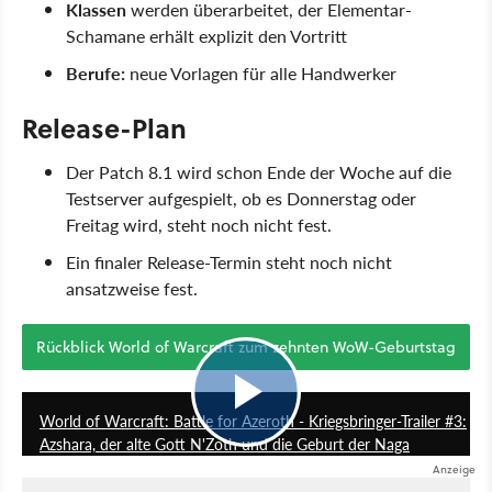
Klassen
werden überarbeitet, der Elementar-
Schamane erhält explizit den Vortritt
Berufe:
neue Vorlagen für alle Handwerker
Release-Plan
Der Patch 8.1 wird schon Ende der Woche auf die
Testserver aufgespielt, ob es Donnerstag oder
Freitag wird, steht noch nicht fest.
Ein finaler Release-Termin steht noch nicht
ansatzweise fest.
Rückblick World of Warcraft zum zehnten WoW-Geburtstag
7:15
World of Warcraft: Battle for Azeroth - Kriegsbringer-Trailer #3:
Azshara, der alte Gott N'Zoth und die Geburt der Naga