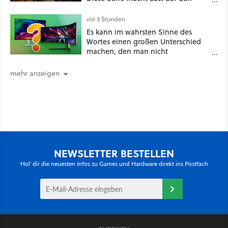
kommenden Call-of-Duty-Film
vor 3 Stunden
Es kann im wahrsten Sinne des
Wortes einen großen Unterschied
machen, den man nicht
unterschätzen sollte: Mit welchem
Seitenverhältnis seid ihr unterwegs?
mehr anzeigen
NEWSLETTER BESTELLEN
Hol' dir die neuesten Infos zu Games und Hardware direkt ins Postfach