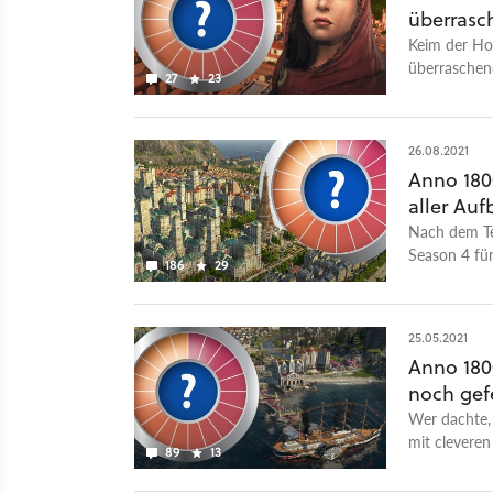
überrasc
Keim der Ho
überraschend
27
23
startet.
26.08.2021
Anno 180
aller Au
Nach dem Tes
Season 4 fü
186
29
man ein Auf
25.05.2021
Anno 1800
noch gef
Wer dachte, 
mit clevere
89
13
eines Besser