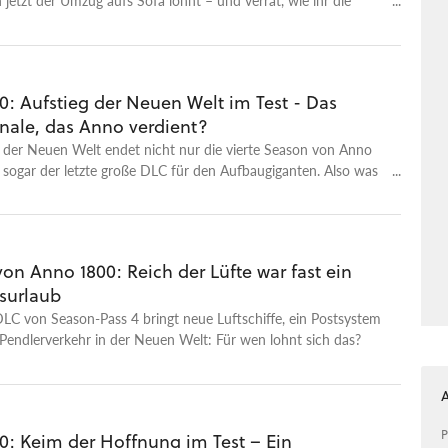
Perspektive aktiviert.
0: Aufstieg der Neuen Welt im Test - Das
inale, das Anno verdient?
 der Neuen Welt endet nicht nur die vierte Season von Anno
t sogar der letzte große DLC für den Aufbaugiganten. Also was
le zu bieten und fühlt sich Anno damit wirklich fertig an?
von Anno 1800: Reich der Lüfte war fast ein
surlaub
LC von Season-Pass 4 bringt neue Luftschiffe, ein Postsystem
Pendlerverkehr in der Neuen Welt: Für wen lohnt sich das?
P
0: Keim der Hoffnung im Test – Ein