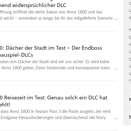
G
hend widersprüchlicher DLC
U
ffnung eröffnet die vierte Saison von Anno 1800 und das
 seicht – zumindest so lange, bis ihr das mitgelieferte Szenario
R
P
E
W
0: Dächer der Stadt im Test – Der Endboss
U
fbauspiel-DLCs
ten von Dächer der Stadt sind wir uns sicher: Es wird keine
S
r Anno 1800 geben. Denn fordernder und konsequenter kann
bauspiel-Monument kaum vollenden.
S
F
 Reisezeit im Test: Genau solch ein DLC hat
ehlt!
dass Anno 1800 in Season Pass 3 die Puste ausgeht, der wird
n Endgame-Herausforderungen und überraschend viel Story
en belehrt.