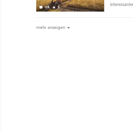
interessante
124
5
Season-Pass-
mehr anzeigen