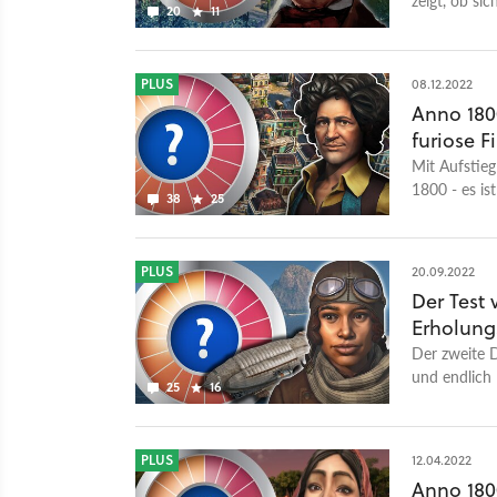
20
11
geheime Ego-
PLUS
08.12.2022
Anno 180
furiose F
Mit Aufstieg
1800 - es is
38
25
hat das Fina
PLUS
20.09.2022
Der Test 
Erholung
Der zweite D
und endlich 
25
16
PLUS
12.04.2022
Anno 180