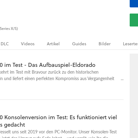
Series X/S)
DLC
Videos
Artikel
Guides
Bilder
Leserte
0 im Test - Das Aufbauspiel-Eldorado
hrt im Test mit Bravour zurück zu den historischen
n und liefert einen perfekten Kompromiss aus Vergangenheit
e.
 Konsolenversion im Test: Es funktioniert viel
ls gedacht
sselt uns seit 2019 vor den PC-Monitor. Unser Konsolen-Test
ch jetzt der Umzug aufs Sofa lohnt – und verrät, wie ihr die