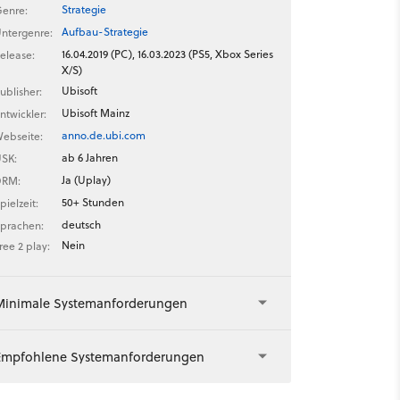
Strategie
enre:
Aufbau-Strategie
ntergenre:
16.04.2019 (PC), 16.03.2023 (PS5, Xbox Series
elease:
X/S)
Ubisoft
ublisher:
Ubisoft Mainz
ntwickler:
anno.de.ubi.com
ebseite:
ab 6 Jahren
SK:
Ja (Uplay)
DRM:
50+ Stunden
pielzeit:
deutsch
prachen:
Nein
ree 2 play:
Minimale Systemanforderungen
Empfohlene Systemanforderungen