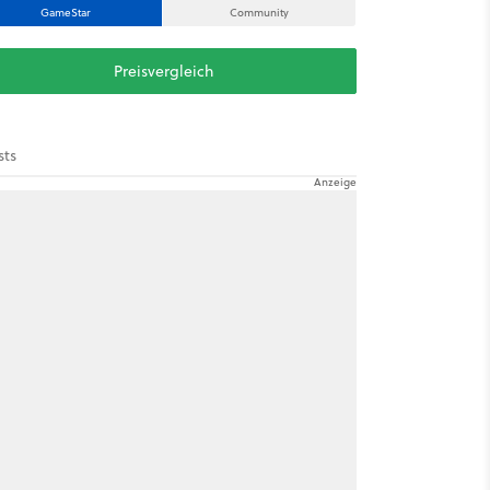
GameStar
Community
Preisvergleich
sts