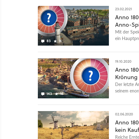
23.02.2021
Anno 1800
Anno-Spi
Mit der Spei
ein Hauptpr
83
11
gewesen.
19.10.2020
Anno 180
Krönung 
Der letzte 
seinem enor
143
16
gute alte Ze
02.06.2020
Anno 180
kein Kau
Reiche Ernt