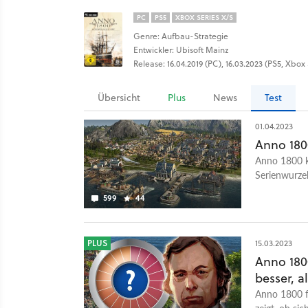
PC
PS5
XBOX SERIES X/S
Genre: Aufbau-Strategie
Entwickler: Ubisoft Mainz
Release: 16.04.2019 (PC), 16.03.2023 (PS5, Xbox 
Übersicht
Plus
News
Test
01.04.2023
Anno 180
Anno 1800 ke
Serienwurzel
und Modern
599
44
PLUS
15.03.2023
Anno 1800
besser, a
Anno 1800 fe
zeigt, ob si