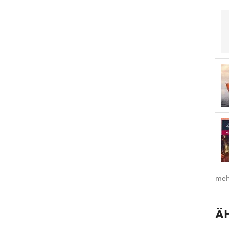
meh
Ä