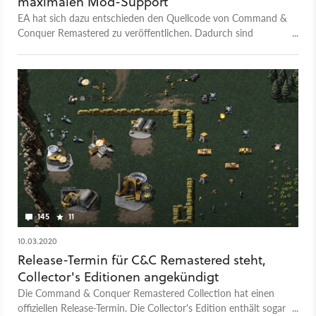
maximalen Mod-Support
EA hat sich dazu entschieden den Quellcode von Command &
Conquer Remastered zu veröffentlichen. Dadurch sind
Modder nicht mehr eingeschränkt.
145
11
10.03.2020
Release-Termin für C&C Remastered steht,
Collector's Editionen angekündigt
Die Command & Conquer Remastered Collection hat einen
offiziellen Release-Termin. Die Collector's Edition enthält sogar