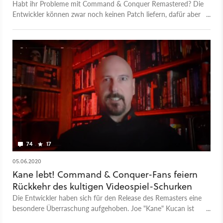
Habt ihr Probleme mit Command & Conquer Remastered? Die
Entwickler können zwar noch keinen Patch liefern, dafür aber
ein paar hilfreiche Ratschläge.
74
17
05.06.2020
Kane lebt! Command & Conquer-Fans feiern
Rückkehr des kultigen Videospiel-Schurken
Die Entwickler haben sich für den Release des Remasters eine
besondere Überraschung aufgehoben. Joe "Kane" Kucan ist
auch wieder mit dabei!