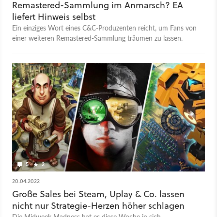
Remastered-Sammlung im Anmarsch? EA
liefert Hinweis selbst
Ein einziges Wort eines C&C-Produzenten reicht, um Fans von
einer weiteren Remastered-Sammlung träumen zu lassen.
5
2
20.04.2022
Große Sales bei Steam, Uplay & Co. lassen
nicht nur Strategie-Herzen höher schlagen
Die Midweek Madness hat es diese Woche in sich -