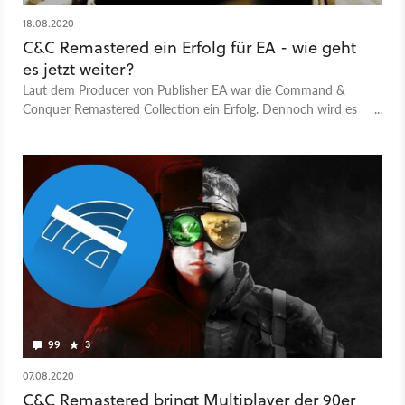
18.08.2020
C&C Remastered ein Erfolg für EA - wie geht
es jetzt weiter?
Laut dem Producer von Publisher EA war die Command &
Conquer Remastered Collection ein Erfolg. Dennoch wird es
(vorerst) keine Nachfolger geben.
99
3
07.08.2020
C&C Remastered bringt Multiplayer der 90er