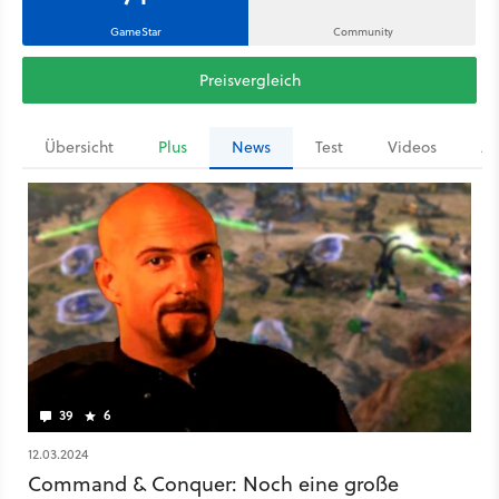
GameStar
Community
Preisvergleich
Übersicht
Plus
News
Test
Videos
Ar
39
6
12.03.2024
Command & Conquer: Noch eine große