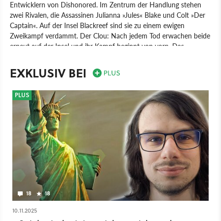
Entwicklern von Dishonored. Im Zentrum der Handlung stehen
zwei Rivalen, die Assassinen Julianna »Jules« Blake und Colt »Der
Captain«. Auf der Insel Blackreef sind sie zu einem ewigen
Zweikampf verdammt. Der Clou: Nach jedem Tod erwachen beide
erneut auf der Insel und ihr Kampf beginnt von vorn. Das
Gameplay soll Arkane-typisch jede Menge Möglichkeiten bieten,
um die Aufgaben zu lösen. Neben herkömmlichen Waffen spielen
EXKLUSIV BEI
auch magische Fähigkeiten wieder eine Rolle.
PC
Spiel
PlayStation
Bethesda Softworks
Arkane Studios
PLUS
Deathloop
Ego-Shooter
Shooter
PlayStation 5
18
18
10.11.2025