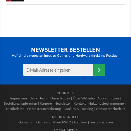
NEWSLETTER BESTELLEN
Hol' dir die neuesten Infos zu Games und Hardware direkt ins Postfach
RUBRIKEN
Impressum
|
Unser Team
|
Unser Kodex
|
Über Webedia
|
Abo kündigen
|
Bestellung widerrufen
|
Karriere
|
Newsletter
|
Kontakt
|
Nutzungsbestimmungen
|
Mediadaten
|
Datenschutzerklärung
|
Cookies & Tracking
|
Transparenzbericht
MEDIENGRUPPE
GameStar
|
GamePro
|
Mein MMO
|
GetHero
|
Jeuxvideo.com
SOCIAL MEDIA