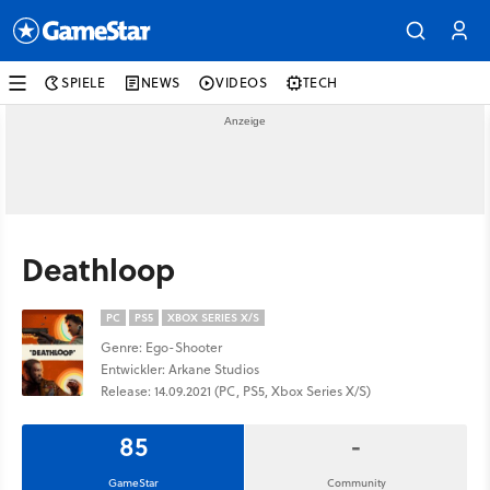
SPIELE
NEWS
VIDEOS
TECH
Deathloop
PC
PS5
XBOX SERIES X/S
Genre: Ego-Shooter
Entwickler: Arkane Studios
Release: 14.09.2021 (PC, PS5, Xbox Series X/S)
85
-
GameStar
Community