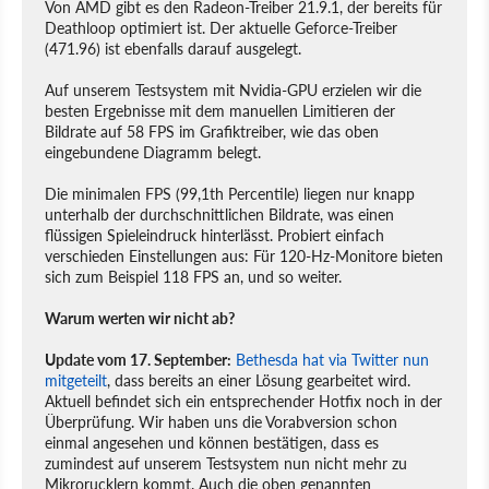
Von AMD gibt es den Radeon-Treiber 21.9.1, der bereits für
Deathloop optimiert ist. Der aktuelle Geforce-Treiber
(471.96) ist ebenfalls darauf ausgelegt.
Auf unserem Testsystem mit Nvidia-GPU erzielen wir die
besten Ergebnisse mit dem manuellen Limitieren der
Bildrate auf 58 FPS im Grafiktreiber, wie das oben
eingebundene Diagramm belegt.
Die minimalen FPS (99,1th Percentile) liegen nur knapp
unterhalb der durchschnittlichen Bildrate, was einen
flüssigen Spieleindruck hinterlässt. Probiert einfach
verschieden Einstellungen aus: Für 120-Hz-Monitore bieten
sich zum Beispiel 118 FPS an, und so weiter.
Warum werten wir nicht ab?
Update vom 17. September:
Bethesda hat via Twitter nun
mitgeteilt
, dass bereits an einer Lösung gearbeitet wird.
Aktuell befindet sich ein entsprechender Hotfix noch in der
Überprüfung. Wir haben uns die Vorabversion schon
einmal angesehen und können bestätigen, dass es
zumindest auf unserem Testsystem nun nicht mehr zu
Mikrorucklern kommt. Auch die oben genannten