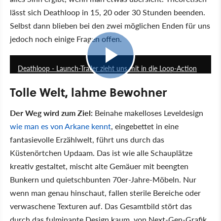
lässt sich Deathloop in 15, 20 oder 30 Stunden beenden.
Selbst dann blieben bei den zwei möglichen Enden für uns
jedoch noch einige Fragen offen.
2:49
Deathloop - Launch-Trailer zieht uns mit in die Loop-Action
Tolle Welt, lahme Bewohner
Der Weg wird zum Ziel:
Beinahe makelloses Leveldesign
wie man es von Arkane kennt
, eingebettet in eine
fantasievolle Erzählwelt, führt uns durch das
Küstenörtchen Updaam. Das ist wie alle Schauplätze
kreativ gestaltet, mischt alte Gemäuer mit beengten
Bunkern und quietschbunten 70er-Jahre-Möbeln. Nur
wenn man genau hinschaut, fallen sterile Bereiche oder
verwaschene Texturen auf. Das Gesamtbild stört das
durch das fulminante Design kaum, von Next-Gen-Grafik