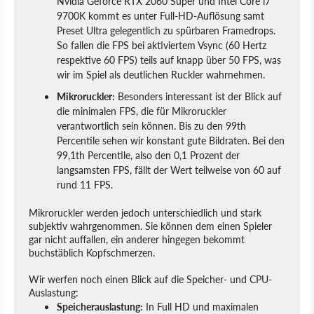
Nvidia Geforce RTX 2060 Super und Intel Core i7
9700K kommt es unter Full-HD-Auflösung samt
Preset Ultra gelegentlich zu spürbaren Framedrops.
So fallen die FPS bei aktiviertem Vsync (60 Hertz
respektive 60 FPS) teils auf knapp über 50 FPS, was
wir im Spiel als deutlichen Ruckler wahrnehmen.
Mikroruckler:
Besonders interessant ist der Blick auf
die minimalen FPS, die für Mikroruckler
verantwortlich sein können. Bis zu den 99th
Percentile sehen wir konstant gute Bildraten. Bei den
99,1th Percentile, also den 0,1 Prozent der
langsamsten FPS, fällt der Wert teilweise von 60 auf
rund 11 FPS.
Mikroruckler werden jedoch unterschiedlich und stark
subjektiv wahrgenommen. Sie können dem einen Spieler
gar nicht auffallen, ein anderer hingegen bekommt
buchstäblich Kopfschmerzen.
Wir werfen noch einen Blick auf die Speicher- und CPU-
Auslastung:
Speicherauslastung:
In Full HD und maximalen