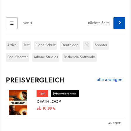
1 von 4
nächste Seite
Artikel
Test
Elena Schulz
Deathloop
PC
Shooter
Ego-Shooter
Arkane Studios
Bethesda Softworks
PREISVERGLEICH
alle anzeigen
TIPP
DEATHLOOP
ab 10,99 €
ANZEIGE