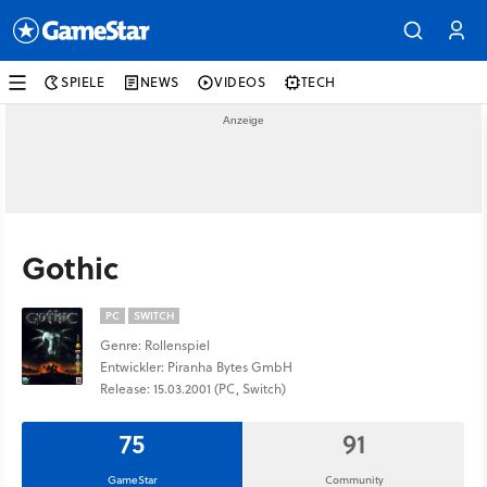
SPIELE
NEWS
VIDEOS
TECH
Gothic
PC
SWITCH
Genre: Rollenspiel
Entwickler: Piranha Bytes GmbH
Release: 15.03.2001 (PC, Switch)
75
91
GameStar
Community