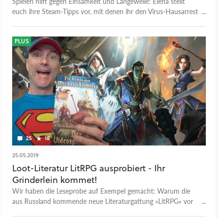
Spielen hilft gegen Einsamkeit und Langeweile: Elena stellt
euch ihre Steam-Tipps vor, mit denen ihr den Virus-Hausarrest
übersteht.
PLUS
25
18
25.05.2019
Loot-Literatur LitRPG ausprobiert - Ihr
Grinderlein kommet!
Wir haben die Leseprobe auf Exempel gemacht: Warum die
aus Russland kommende neue Literaturgattung »LitRPG« vor
allem junge Computer- und Videospieler anspricht.