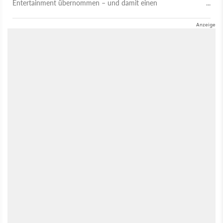
Entertainment übernommen – und damit einen
Lieblingsentwickler der GameStar-Leser. Was hat sich für das
Studio seitdem verändert? Drei Chefs standen uns Rede und
Antwort.