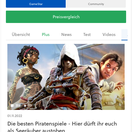
GameStar
Community
Preisvergleich
Übersicht
Plus
News
Test
Videos
Ar
318
13
01.11.2022
Die besten Piratenspiele - Hier dürft ihr euch
als Seeräuber austoben