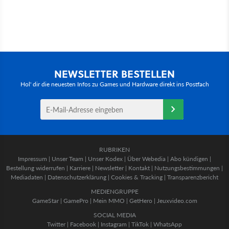
NEWSLETTER BESTELLEN
Hol' dir die neuesten Infos zu Games und Hardware direkt ins Postfach
RUBRIKEN
Impressum
|
Unser Team
|
Unser Kodex
|
Über Webedia
|
Abo kündigen
|
Bestellung widerrufen
|
Karriere
|
Newsletter
|
Kontakt
|
Nutzungsbestimmungen
|
Mediadaten
|
Datenschutzerklärung
|
Cookies & Tracking
|
Transparenzbericht
MEDIENGRUPPE
GameStar
|
GamePro
|
Mein MMO
|
GetHero
|
Jeuxvideo.com
SOCIAL MEDIA
Twitter
|
Facebook
|
Instagram
|
TikTok
|
WhatsApp