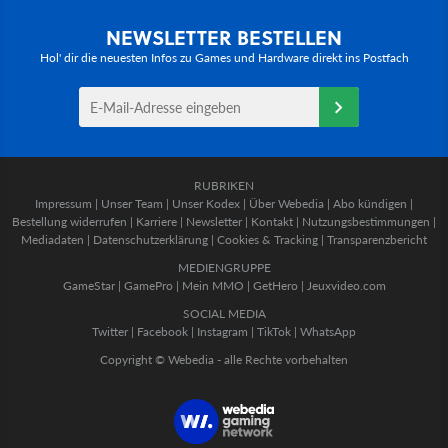
NEWSLETTER BESTELLEN
Hol' dir die neuesten Infos zu Games und Hardware direkt ins Postfach
RUBRIKEN
Impressum
|
Unser Team
|
Unser Kodex
|
Über Webedia
|
Abo kündigen
|
Bestellung widerrufen
|
Karriere
|
Newsletter
|
Kontakt
|
Nutzungsbestimmungen
|
Mediadaten
|
Datenschutzerklärung
|
Cookies & Tracking
|
Transparenzbericht
MEDIENGRUPPE
GameStar
|
GamePro
|
Mein MMO
|
GetHero
|
Jeuxvideo.com
SOCIAL MEDIA
Twitter
|
Facebook
|
Instagram
|
TikTok
|
WhatsApp
Copyright © Webedia - alle Rechte vorbehalten