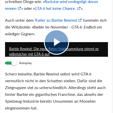
schreiben Dinge wie:
»
Rockstar wird verängstigt davon
rennen
«
oder
»
GTA 6 hat keine Chance.
«
.
Auch unter dem
Trailer zu Barbie Rewind
tummeln sich
die Witzbolde:
»Barbie im November - GTA 6: Endlich ein
würdiger Gegner«
.
1:06
Barbie Rewind: Die neue Retro-Spielesammlung nimmt es
selbstsicher mit GTA 6 auf
Autoplay
Scherz beiseite; Barbie Rewind selbst wird GTA 6
vermutlich nicht in den Schatten stellen. Dafür sind die
Zielgruppen viel zu unterschiedlich. Allerdings steht auch
hinter Barbie ein gigantisches Franchise, das abseits der
Spielzeug-Industrie bereits Unsummen an Moneten
eingenommen hat.