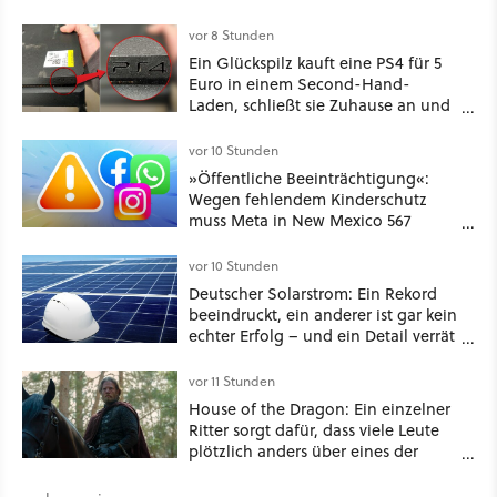
vor 8 Stunden
Ein Glückspilz kauft eine PS4 für 5
Euro in einem Second-Hand-
Laden, schließt sie Zuhause an und
schon hat er seine erste
funktionierende PlayStation [Best of
vor 10 Stunden
GameStar]
»Öffentliche Beeinträchtigung«:
Wegen fehlendem Kinderschutz
muss Meta in New Mexico 567
Millionen US-Dollar zahlen
vor 10 Stunden
Deutscher Solarstrom: Ein Rekord
beeindruckt, ein anderer ist gar kein
echter Erfolg – und ein Detail verrät
mehr über die Energiewende als
jede Zahl
vor 11 Stunden
House of the Dragon: Ein einzelner
Ritter sorgt dafür, dass viele Leute
plötzlich anders über eines der
umstrittensten Häuser von Game of
Thrones denken