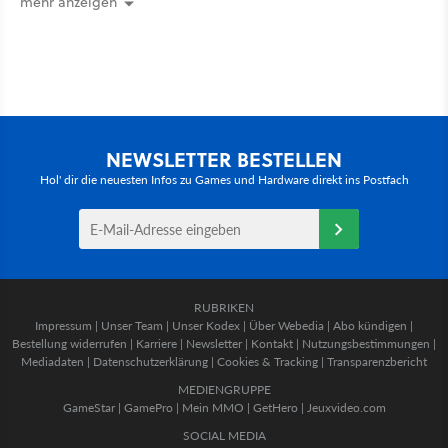
mehr anzeigen
NEWSLETTER BESTELLEN
Hol' dir die neuesten Infos zu Games und Hardware direkt ins Postfach
RUBRIKEN
Impressum
|
Unser Team
|
Unser Kodex
|
Über Webedia
|
Abo kündigen
|
Bestellung widerrufen
|
Karriere
|
Newsletter
|
Kontakt
|
Nutzungsbestimmungen
|
Mediadaten
|
Datenschutzerklärung
|
Cookies & Tracking
|
Transparenzbericht
MEDIENGRUPPE
GameStar
|
GamePro
|
Mein MMO
|
GetHero
|
Jeuxvideo.com
SOCIAL MEDIA