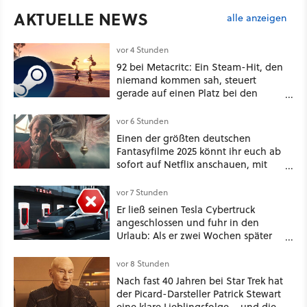
AKTUELLE NEWS
alle anzeigen
vor 4 Stunden
92 bei Metacritc: Ein Steam-Hit, den
niemand kommen sah, steuert
gerade auf einen Platz bei den
Game Awards zu
vor 6 Stunden
Einen der größten deutschen
Fantasyfilme 2025 könnt ihr euch ab
sofort auf Netflix anschauen, mit
dabei: ein Star aus Der Hobbit
vor 7 Stunden
Er ließ seinen Tesla Cybertruck
angeschlossen und fuhr in den
Urlaub: Als er zwei Wochen später
zurückkam, sprang der Truck nicht
mehr an [Best of GameStar]
vor 8 Stunden
Nach fast 40 Jahren bei Star Trek hat
der Picard-Darsteller Patrick Stewart
eine klare Lieblingsfolge – und die