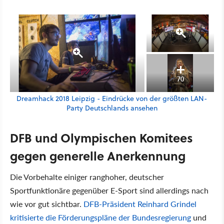
70
Dreamhack 2018 Leipzig - Eindrücke von der größten LAN-
Party Deutschlands ansehen
DFB und Olympischen Komitees
gegen generelle Anerkennung
Die Vorbehalte einiger ranghoher, deutscher
Sportfunktionäre gegenüber E-Sport sind allerdings nach
wie vor gut sichtbar.
DFB-Präsident Reinhard Grindel
kritisierte die Förderungspläne der Bundesregierung
und