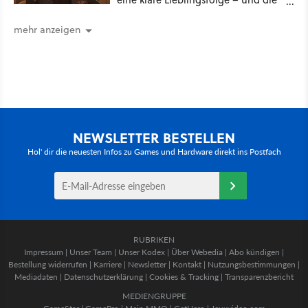
ist Familiensache
mehr anzeigen
NEWSLETTER BESTELLEN
Hol' dir die neuesten Infos zu Games und Hardware direkt ins Postfach
RUBRIKEN
Impressum
|
Unser Team
|
Unser Kodex
|
Über Webedia
|
Abo kündigen
|
Bestellung widerrufen
|
Karriere
|
Newsletter
|
Kontakt
|
Nutzungsbestimmungen
|
Mediadaten
|
Datenschutzerklärung
|
Cookies & Tracking
|
Transparenzbericht
MEDIENGRUPPE