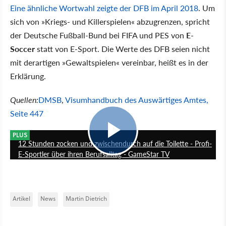
Eine ähnliche Wortwahl zeigte der DFB im April 2018
. Um
sich von »Kriegs- und Killerspielen« abzugrenzen, spricht
der Deutsche Fußball-Bund bei FIFA und PES von
E-
Soccer
statt von E-Sport. Die Werte des DFB seien nicht
mit derartigen »Gewaltspielen« vereinbar, heißt es in der
Erklärung.
Quellen:
DMSB
,
Visumhandbuch des Auswärtiges Amtes,
Seite 447
19:21
PLUS
12 Stunden zocken und zwischendurch auf die Toilette - Profi-
E-Sportler über ihren Berufsalltag - GameStar TV
Artikel
News
Martin Dietrich