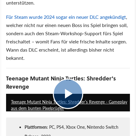
unterstützen.
Für Steam wurde 2024 sogar ein neuer DLC angekündigt
,
welcher nicht nur einen neuen Boss ins Spiel bringen soll,
sondern auch den Steam-Workshop-Support fürs Spiel
freischaltet – womit Fans für viele frische Inhalte sorgen.
Wann das DLC erscheint, ist allerdings bisher nicht
bekannt.
Teenage Mutant Ninja Turtles: Shredder's
Revenge
11:21
Teenage Mutant Ninja Turtles: Shredder’s Revenge - Gameplay
aus dem bunten Pixelprügler
Plattformen:
PC, PS4, Xbox One, Nintendo Switch