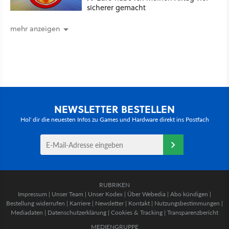
sicherer gemacht
mehr anzeigen
NEWSLETTER BESTELLEN
Hol' dir die neuesten Infos zu Games und Hardware direkt ins Postfach
RUBRIKEN
Impressum
|
Unser Team
|
Unser Kodex
|
Über Webedia
|
Abo kündigen
|
Bestellung widerrufen
|
Karriere
|
Newsletter
|
Kontakt
|
Nutzungsbestimmungen
|
Mediadaten
|
Datenschutzerklärung
|
Cookies & Tracking
|
Transparenzbericht
MEDIENGRUPPE