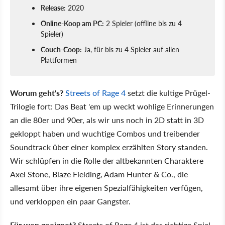
Release:
2020
Online-Koop am PC:
2 Spieler (offline bis zu 4
Spieler)
Couch-Coop:
Ja, für bis zu 4 Spieler auf allen
Plattformen
Worum geht's?
Streets of Rage 4
setzt die kultige Prügel-
Trilogie fort: Das Beat 'em up weckt wohlige Erinnerungen
an die 80er und 90er, als wir uns noch in 2D statt in 3D
gekloppt haben und wuchtige Combos und treibender
Soundtrack über einer komplex erzählten Story standen.
Wir schlüpfen in die Rolle der altbekannten Charaktere
Axel Stone, Blaze Fielding, Adam Hunter & Co., die
allesamt über ihre eigenen Spezialfähigkeiten verfügen,
und verkloppen ein paar Gangster.
Für wen geeignet?
Streets of Rage 4 ist das richtige Spiel