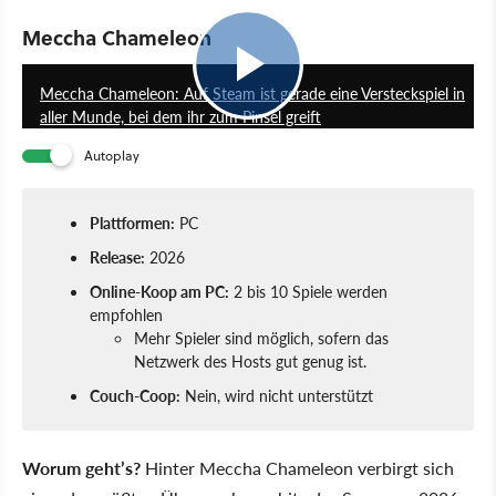
Meccha Chameleon
0:22
Meccha Chameleon: Auf Steam ist gerade eine Versteckspiel in
aller Munde, bei dem ihr zum Pinsel greift
Autoplay
Plattformen:
PC
Release:
2026
Online-Koop am PC:
2 bis 10 Spiele werden
empfohlen
Mehr Spieler sind möglich, sofern das
Netzwerk des Hosts gut genug ist.
Couch-Coop:
Nein, wird nicht unterstützt
Worum geht’s?
Hinter Meccha Chameleon verbirgt sich