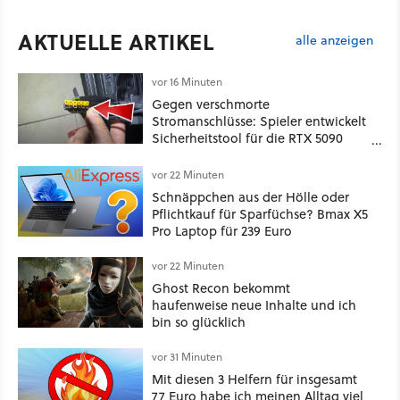
AKTUELLE ARTIKEL
alle anzeigen
vor 16 Minuten
Gegen verschmorte
Stromanschlüsse: Spieler entwickelt
Sicherheitstool für die RTX 5090
und stellt es kostenlos zur
Verfügung
vor 22 Minuten
Schnäppchen aus der Hölle oder
Pflichtkauf für Sparfüchse? Bmax X5
Pro Laptop für 239 Euro
vor 22 Minuten
Ghost Recon bekommt
haufenweise neue Inhalte und ich
bin so glücklich
vor 31 Minuten
Mit diesen 3 Helfern für insgesamt
77 Euro habe ich meinen Alltag viel