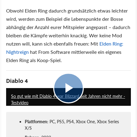
Obwohl Elden Ring dadurch grundsätzlich etwas leichter
wird, werden zum Beispiel die Lebenspunkte der Bosse
abhängig der Anzahl eurer Mitspieler angepasst – dadurch
bleiben die Kämpfe weiterhin knackig. Wer keine Mod
nutzen will, kann sich ebenfalls freuen: Mit
Elden Ring:
Nightreign
hat From Software mittlerweile ein eigenes
Elden Ring als Koop-Spiel.
Diablo 4
9:54
So gut wie mit Diablo 4 war Blizzard seit Jahren nicht mehr -
Testvideo
Plattformen:
PC, PS5, PS4, Xbox One, Xbox Series
X/S