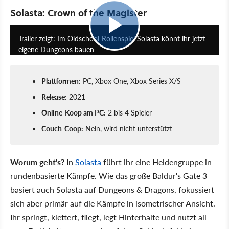
Solasta: Crown of the Magister
3:11
Trailer zeigt: Im Oldschool-Rollenspiel Solasta könnt ihr jetzt
eigene Dungeons bauen
Plattformen:
PC, Xbox One, Xbox Series X/S
Release:
2021
Online-Koop am PC:
2 bis 4 Spieler
Couch-Coop:
Nein, wird nicht unterstützt
Worum geht's?
In
Solasta
führt ihr eine Heldengruppe in
rundenbasierte Kämpfe. Wie das große Baldur's Gate 3
basiert auch Solasta auf Dungeons & Dragons, fokussiert
sich aber primär auf die Kämpfe in isometrischer Ansicht.
Ihr springt, klettert, fliegt, legt Hinterhalte und nutzt all