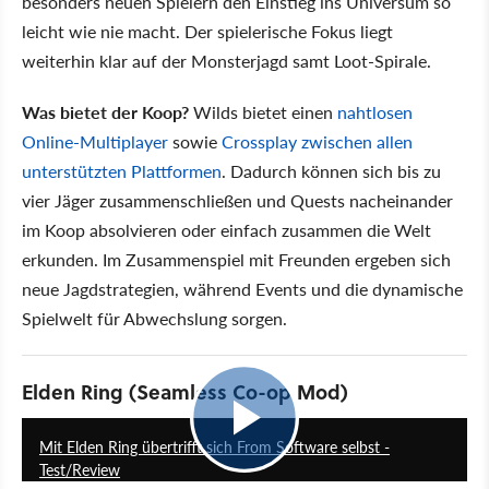
besonders neuen Spielern den Einstieg ins Universum so
leicht wie nie macht. Der spielerische Fokus liegt
weiterhin klar auf der Monsterjagd samt Loot-Spirale.
Was bietet der Koop?
Wilds bietet einen
nahtlosen
Online-Multiplayer
sowie
Crossplay zwischen allen
unterstützten Plattformen
. Dadurch können sich bis zu
vier Jäger zusammenschließen und Quests nacheinander
im Koop absolvieren oder einfach zusammen die Welt
erkunden. Im Zusammenspiel mit Freunden ergeben sich
neue Jagdstrategien, während Events und die dynamische
Spielwelt für Abwechslung sorgen.
Elden Ring (Seamless Co-op Mod)
18:17
Mit Elden Ring übertrifft sich From Software selbst -
Test/Review