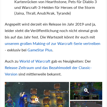
Kartenrücken von Hearthstone, Pets für Diablo 3
und Warcraft-3-Helden für Heroes of the Storm
(Jaina, Thrall, Anub'Arak, Tyrande)
Angepeilt wird derzeit ein Release im Jahr 2019 und ja,
leider steht die Veröffentlichung noch nicht einmal grob
bis auf das Jahr fest. Die Wartezeit könnt ihr euch mit
unserem großen Making-of zur Warcraft-Serie vertreiben
- exklusiv bei
GameStar Plus
.
Auch zu
World of Warcraft
gab es Neuigkeiten: Der
Release-Zeitraum und das Bezahlmodell der Classic-
Version
sind mittlerweile bekannt.