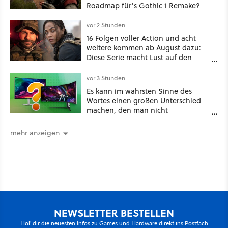
Roadmap für's Gothic 1 Remake?
vor 2 Stunden
16 Folgen voller Action und acht
weitere kommen ab August dazu:
Diese Serie macht Lust auf den
kommenden Call-of-Duty-Film
vor 3 Stunden
Es kann im wahrsten Sinne des
Wortes einen großen Unterschied
machen, den man nicht
unterschätzen sollte: Mit welchem
Seitenverhältnis seid ihr unterwegs?
mehr anzeigen
NEWSLETTER BESTELLEN
Hol' dir die neuesten Infos zu Games und Hardware direkt ins Postfach