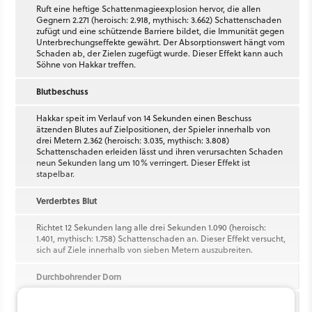
Ruft eine heftige Schattenmagieexplosion hervor, die allen
Gegnern 2.271 (heroisch: 2.918, mythisch: 3.662) Schattenschaden
zufügt und eine schützende Barriere bildet, die Immunität gegen
Unterbrechungseffekte gewährt. Der Absorptionswert hängt vom
Schaden ab, der Zielen zugefügt wurde. Dieser Effekt kann auch
Söhne von Hakkar treffen.
Blutbeschuss
Hakkar speit im Verlauf von 14 Sekunden einen Beschuss
ätzenden Blutes auf Zielpositionen, der Spieler innerhalb von
drei Metern 2.362 (heroisch: 3.035, mythisch: 3.808)
Schattenschaden erleiden lässt und ihren verursachten Schaden
neun Sekunden lang um 10% verringert. Dieser Effekt ist
stapelbar.
Verderbtes Blut
Richtet 12 Sekunden lang alle drei Sekunden 1.090 (heroisch:
1.401, mythisch: 1.758) Schattenschaden an. Dieser Effekt versucht,
sich auf Ziele innerhalb von sieben Metern auszubreiten.
Durchbohrender Dorn
Durchdringt ein Ziel mit beiden dornigen Armen und fügt ihm