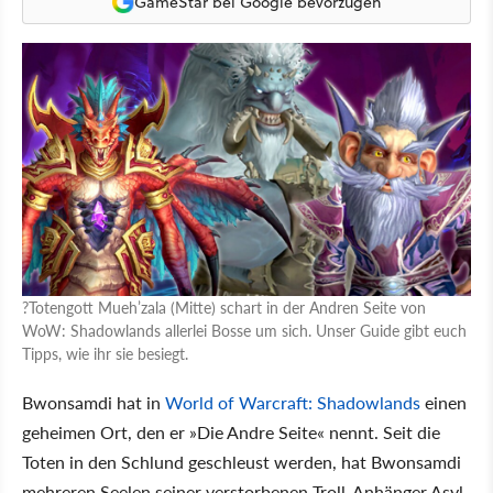
GameStar bei Google bevorzugen
?Totengott Mueh’zala (Mitte) schart in der Andren Seite von
WoW: Shadowlands allerlei Bosse um sich. Unser Guide gibt euch
Tipps, wie ihr sie besiegt.
Bwonsamdi hat in
World of Warcraft: Shadowlands
einen
geheimen Ort, den er »Die Andre Seite« nennt. Seit die
Toten in den Schlund geschleust werden, hat Bwonsamdi
mehreren Seelen seiner verstorbenen Troll-Anhänger Asyl