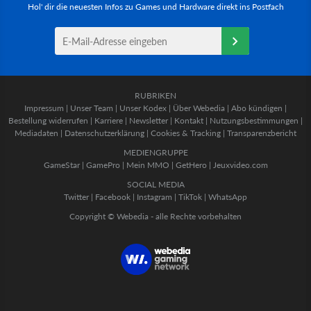
Hol' dir die neuesten Infos zu Games und Hardware direkt ins Postfach
RUBRIKEN
Impressum
|
Unser Team
|
Unser Kodex
|
Über Webedia
|
Abo kündigen
|
Bestellung widerrufen
|
Karriere
|
Newsletter
|
Kontakt
|
Nutzungsbestimmungen
|
Mediadaten
|
Datenschutzerklärung
|
Cookies & Tracking
|
Transparenzbericht
MEDIENGRUPPE
GameStar
|
GamePro
|
Mein MMO
|
GetHero
|
Jeuxvideo.com
SOCIAL MEDIA
Twitter
|
Facebook
|
Instagram
|
TikTok
|
WhatsApp
Copyright © Webedia - alle Rechte vorbehalten