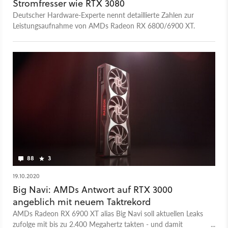
Stromfresser wie RTX 3080
Deutscher Hardware-Experte nennt detaillierte Zahlen zur
Leistungsaufnahme von AMDs Radeon RX 6800/6900 XT.
88
3
19.10.2020
Big Navi: AMDs Antwort auf RTX 3000
angeblich mit neuem Taktrekord
AMDs Radeon RX 6900 XT alias Big Navi soll aktuellen Leaks
zufolge mit bis zu 2.400 Megahertz takten - und damit