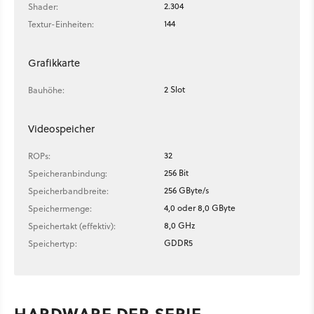
2.304
Shader:
144
Textur-Einheiten:
Grafikkarte
2 Slot
Bauhöhe:
Videospeicher
32
ROPs:
256 Bit
Speicheranbindung:
256 GByte/s
Speicherbandbreite:
4,0 oder 8,0 GByte
Speichermenge:
8,0 GHz
Speichertakt (effektiv):
GDDR5
Speichertyp:
HARDWARE DER SERIE