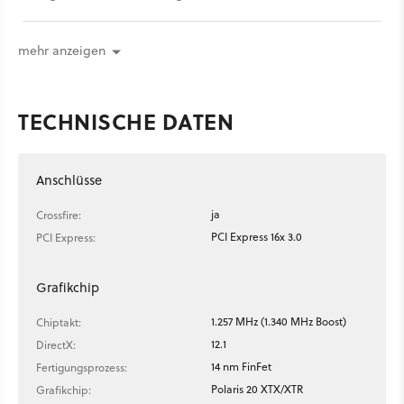
deutlich höher als aktuelle Grafikkarten.
mehr anzeigen
TECHNISCHE DATEN
Anschlüsse
ja
Crossfire:
PCI Express 16x 3.0
PCI Express:
Grafikchip
1.257 MHz (1.340 MHz Boost)
Chiptakt:
12.1
DirectX:
14 nm FinFet
Fertigungsprozess:
Polaris 20 XTX/XTR
Grafikchip: