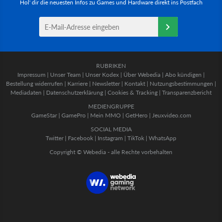
Hol' dir die neuesten Infos zu Games und Hardware direkt ins Postfach
RUBRIKEN
Impressum
|
Unser Team
|
Unser Kodex
|
Über Webedia
|
Abo kündigen
|
Bestellung widerrufen
|
Karriere
|
Newsletter
|
Kontakt
|
Nutzungsbestimmungen
|
Mediadaten
|
Datenschutzerklärung
|
Cookies & Tracking
|
Transparenzbericht
MEDIENGRUPPE
GameStar
|
GamePro
|
Mein MMO
|
GetHero
|
Jeuxvideo.com
SOCIAL MEDIA
Twitter
|
Facebook
|
Instagram
|
TikTok
|
WhatsApp
Copyright © Webedia - alle Rechte vorbehalten