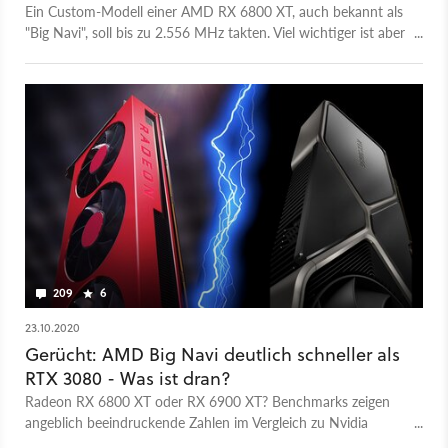
Ein Custom-Modell einer AMD RX 6800 XT, auch bekannt als
"Big Navi", soll bis zu 2.556 MHz takten. Viel wichtiger ist aber
der Mittelwert, der ebenfalls geliefert wurde.
209
6
23.10.2020
Gerücht: AMD Big Navi deutlich schneller als
RTX 3080 - Was ist dran?
Radeon RX 6800 XT oder RX 6900 XT? Benchmarks zeigen
angeblich beeindruckende Zahlen im Vergleich zu Nvidia
Geforce RTX 3080. Wir analysieren, was am Gerücht dran ist.