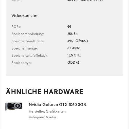
Videospeicher
64
ROPs:
256 Bit
Speicheranbindung:
496,1 GByte/s
Speicherbandbreite:
8 GByte
Speichermenge:
15,5 GHz
Speichertakt (effektiv):
GDDR6
Speichertyp:
ÄHNLICHE HARDWARE
Nvidia Geforce GTX 1060 3GB
Hersteller: Grafikkarten
Kategorie: Nvidia