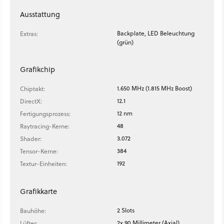
Ausstattung
Backplate, LED Beleuchtung
Extras:
(grün)
Grafikchip
1.650 MHz (1.815 MHz Boost)
Chiptakt:
12.1
DirectX:
12 nm
Fertigungsprozess:
48
Raytracing-Kerne:
3.072
Shader:
384
Tensor-Kerne:
192
Textur-Einheiten:
Grafikkarte
2 Slots
Bauhöhe:
2x 90 Millimeter (Axial)
Lüfter: