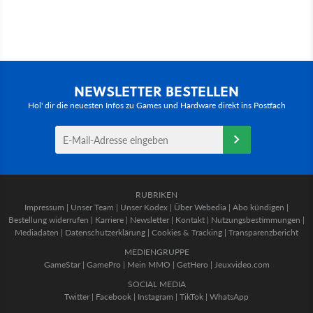
NEWSLETTER BESTELLEN
Hol' dir die neuesten Infos zu Games und Hardware direkt ins Postfach
RUBRIKEN
Impressum
|
Unser Team
|
Unser Kodex
|
Über Webedia
|
Abo kündigen
|
Bestellung widerrufen
|
Karriere
|
Newsletter
|
Kontakt
|
Nutzungsbestimmungen
|
Mediadaten
|
Datenschutzerklärung
|
Cookies & Tracking
|
Transparenzbericht
MEDIENGRUPPE
GameStar
|
GamePro
|
Mein MMO
|
GetHero
|
Jeuxvideo.com
SOCIAL MEDIA
Twitter
|
Facebook
|
Instagram
|
TikTok
|
WhatsApp