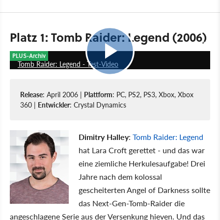
Platz 1: Tomb Raider: Legend (2006)
6:33
PLUS-Archiv
Tomb Raider: Legend - Test-Video
Release
: April 2006 |
Plattform
: PC, PS2, PS3, Xbox, Xbox
360 |
Entwickler
: Crystal Dynamics
Dimitry Halley
:
Tomb Raider: Legend
hat Lara Croft gerettet - und das war
eine ziemliche Herkulesaufgabe! Drei
Jahre nach dem kolossal
gescheiterten Angel of Darkness sollte
das Next-Gen-Tomb-Raider die
angeschlagene Serie aus der Versenkung hieven. Und das