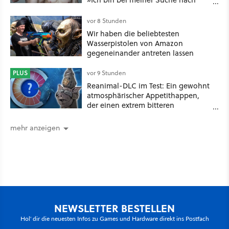
Langlebigkeit zu weit gegangen«
vor 8 Stunden
Wir haben die beliebtesten
Wasserpistolen von Amazon
gegeneinander antreten lassen
PLUS
vor 9 Stunden
Reanimal-DLC im Test: Ein gewohnt
atmosphärischer Appetithappen,
der einen extrem bitteren
Nachgeschmack hinterlässt
mehr anzeigen
NEWSLETTER BESTELLEN
Hol' dir die neuesten Infos zu Games und Hardware direkt ins Postfach