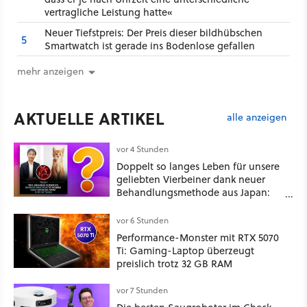
vertragliche Leistung hatte«
Neuer Tiefstpreis: Der Preis dieser bildhübschen
5
Smartwatch ist gerade ins Bodenlose gefallen
mehr anzeigen
AKTUELLE ARTIKEL
alle anzeigen
vor 4 Stunden
Doppelt so langes Leben für unsere
geliebten Vierbeiner dank neuer
Behandlungsmethode aus Japan:
Der Blick auf über 1.200
Kommentare zeigt, dass es nicht so
vor 6 Stunden
einfach ist
Performance-Monster mit RTX 5070
Ti: Gaming-Laptop überzeugt
preislich trotz 32 GB RAM
vor 7 Stunden