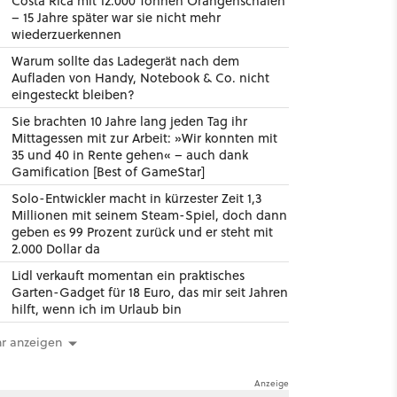
Costa Rica mit 12.000 Tonnen Orangenschalen
– 15 Jahre später war sie nicht mehr
wiederzuerkennen
Warum sollte das Ladegerät nach dem
Aufladen von Handy, Notebook & Co. nicht
eingesteckt bleiben?
Sie brachten 10 Jahre lang jeden Tag ihr
Mittagessen mit zur Arbeit: »Wir konnten mit
35 und 40 in Rente gehen« – auch dank
Gamification [Best of GameStar]
Solo-Entwickler macht in kürzester Zeit 1,3
Millionen mit seinem Steam-Spiel, doch dann
geben es 99 Prozent zurück und er steht mit
2.000 Dollar da
Lidl verkauft momentan ein praktisches
Garten-Gadget für 18 Euro, das mir seit Jahren
hilft, wenn ich im Urlaub bin
r anzeigen