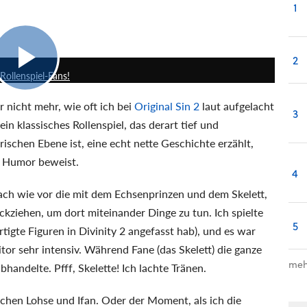
1
6:15
2
 Rollenspiel-Fans!
r nicht mehr, wie oft ich bei
Original Sin 2
laut aufgelacht
3
ein klassisches Rollenspiel, das derart tief und
rischen Ebene ist, eine echt nette Geschichte erzählt,
el Humor beweist.
4
nach wie vor die mit dem Echsenprinzen und dem Skelett,
ückziehen, um dort miteinander Dinge zu tun. Ich spielte
5
tigte Figuren in Divinity 2 angefasst hab), und es war
or sehr intensiv. Während Fane (das Skelett) die ganze
meh
handelte. Pfff, Skelette! Ich lachte Tränen.
hen Lohse und Ifan. Oder der Moment, als ich die