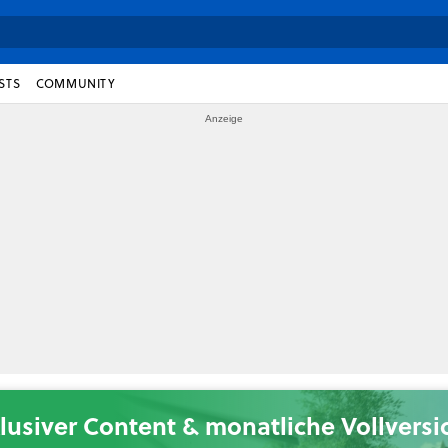
STS
COMMUNITY
lusiver Content & monatliche Vollvers