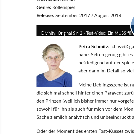
Genre:
Rollenspiel
Release:
September 2017 / August 2018
Divinity: Original Sin 2 - Test-Video: Ein MUSS für
Petra Schmitz:
Ich weiß ga
habe. Selten genug gibt es 
befriedigend auf der spiele
aber dann im Detail so vi
Meine Lieblingsszene ist 
die sich mal schnell hinter einen Paravent zur
den Prinzen (weil ich bisher immer nur vorgefer
sowohl für ihn als auch für mich vor dem Monit
Sache ziemlich analytisch und unbeeindruckt ab
Oder der Moment des ersten Fast-Kusses zwisc