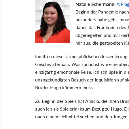
Natalie Schermann:
A Plag
Beginn der Pandemie nachg
besonders nahe geht, muss
dabei, das Frankreich des 
abgeriegelten und markier
mir aus, die gestapelten K
Inmitten dieser atmosphärischen Inszenierung l
Geschwisterpaar. Was zunächst wie eine überz
einzigartig emotionale Reise. Ich schlüpfe in d
unangekündigten Besuch der Inquisition auf sic
Bruder Hugo kümmern muss.
Zu Beginn des Spiels hat Amicia, die ihren Br
auch ich als Spielerin) kaum Bezug zu Hugo. 
nach einem Heilmittel suchen und den Jungen v