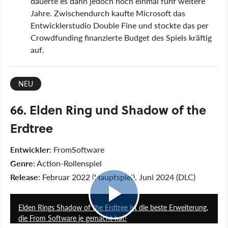
dauerte es dann jedoch noch einmal fünf weitere
Jahre. Zwischendurch kaufte Microsoft das
Entwicklerstudio Double Fine und stockte das per
Crowdfunding finanzierte Budget des Spiels kräftig
auf.
NEU
66. Elden Ring und Shadow of the
Erdtree
Entwickler
: FromSoftware
Genre
: Action-Rollenspiel
Release
: Februar 2022 (Hauptspiel), Juni 2024 (DLC)
10:37
Elden Rings Shadow of the Erdtree ist die beste Erweiterung,
die From Software je gemacht hat!