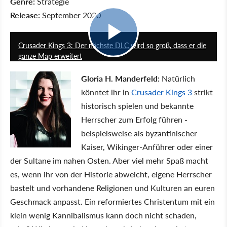
Genre:
Strategie
Release:
September 2020
1:53
Crusader Kings 3: Der nächste DLC wird so groß, dass er die
ganze Map erweitert
Gloria H. Manderfeld:
Natürlich
könntet ihr in
Crusader Kings 3
strikt
historisch spielen und bekannte
Herrscher zum Erfolg führen -
beispielsweise als byzantinischer
Kaiser, Wikinger-Anführer oder einer
der Sultane im nahen Osten. Aber viel mehr Spaß macht
es, wenn ihr von der Historie abweicht, eigene Herrscher
bastelt und vorhandene Religionen und Kulturen an euren
Geschmack anpasst. Ein reformiertes Christentum mit ein
klein wenig Kannibalismus kann doch nicht schaden,