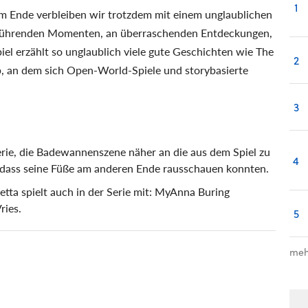
1
m Ende verbleiben wir trotzdem mit einem unglaublichen
erührenden Momenten, an überraschenden Entdeckungen,
iel erzählt so unglaublich viele gute Geschichten wie The
2
b, an dem sich Open-World-Spiele und storybasierte
3
erie, die Badewannenszene näher an die aus dem Spiel zu
4
s dass seine Füße am anderen Ende rausschauen konnten.
tta spielt auch in der Serie mit: MyAnna Buring
ries.
5
meh