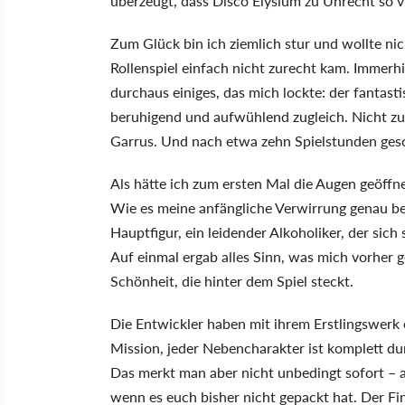
überzeugt, dass Disco Elysium zu Unrecht so vi
Zum Glück bin ich ziemlich stur und wollte nich
Rollenspiel einfach nicht zurecht kam. Immerhi
durchaus einiges, das mich lockte: der fantas
beruhigend und aufwühlend zugleich. Nicht zu v
Garrus. Und nach etwa zehn Spielstunden ges
Als hätte ich zum ersten Mal die Augen geöffnet
Wie es meine anfängliche Verwirrung genau bea
Hauptfigur, ein leidender Alkoholiker, der sic
Auf einmal ergab alles Sinn, was mich vorher g
Schönheit, die hinter dem Spiel steckt.
Die Entwickler haben mit ihrem Erstlingswerk 
Mission, jeder Nebencharakter ist komplett du
Das merkt man aber nicht unbedingt sofort – 
wenn es euch bisher nicht gepackt hat. Der Fi