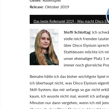
Genre
: Rollenspiel
Release
: Oktober 2019
Das beste Rollenspiel 2019 - Was macht Disco Ely
Steffi Schlottag:
Ich schwär
stelle mich fremden Leuten 
über Disco Elysium spreche
Stattdessen möchte ich mi
unser ehemaliger Platz 1 
immer noch glorreiche Posi
Beinahe hätte ich das bisher wichtigste Spiel 
ich überhaupt nicht, was Disco Elysium eigentl
Skill-System, das mir anfangs so gar nicht er
kaum, ich wusste nicht mal, womit ich anfange
Minuten nur dann vergehen, wenn ich mit jema