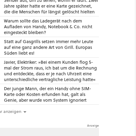
Sender aus, um zu sehen, wohin er läuft. Zwei
Jahre später hatte er eine Karte gezeichnet,
die die Menschen für längst gelöscht hielten
Warum sollte das Ladegerät nach dem
Aufladen von Handy, Notebook & Co. nicht
eingesteckt bleiben?
Statt auf Gasgrills setzen immer mehr Leute
auf eine ganz andere Art von Grill. Europas
Süden liebt es!
Javier, Elektriker: »Bei einem Kunden flog 5-
mal der Strom raus, ich bat um die Rechnung
und entdeckte, dass er je nach Uhrzeit eine
unterschiedliche vertragliche Leistung hatte«
Der junge Mann, der ein Handy ohne SIM-
Karte oder Kosten erfunden hat, galt als
Genie, aber wurde vom System ignoriert
r anzeigen