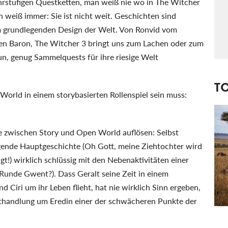
ehrstufigen Questketten, man weiß nie wo in The Witcher
 weiß immer: Sie ist nicht weit. Geschichten sind
t im grundlegenden Design der Welt. Von Ronvid vom
en Baron, The Witcher 3 bringt uns zum Lachen oder zum
n, genug Sammelquests für ihre riesige Welt
T
orld in einem storybasierten Rollenspiel sein muss:
e zwischen Story und Open World auflösen: Selbst
ingende Hauptgeschichte (Oh Gott, meine Ziehtochter wird
t!) wirklich schlüssig mit den Nebenaktivitäten einer
 Runde Gwent?). Dass Geralt seine Zeit in einem
Ciri um ihr Leben flieht, hat nie wirklich Sinn ergeben,
thandlung um Eredin einer der schwächeren Punkte der