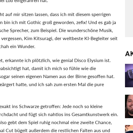
el Lob eingefahren hat.
t auf mir sitzen lassen, dass ich mit diesem sperrigen
n bin ich mit Gothic groß geworden, zefix! Und es gab ja
tische Sprecher, zum Beispiel. Die wunderschöne Musik,
ergessen, Kim Kitsuragi, der weltbeste KI-Begleiter seit
chah ein Wunder.
A
, erkannte ich plötzlich, wie genial Disco Elysium ist.
bsichtigt hat, damit ich mich so fühle wie die
h sogar seinen eigenen Namen aus der Birne gesoffen hat.
eärgert hatte, und ich sah zum ersten Mal die pure
exakt ins Schwarze getroffen: Jede noch so kleine
rchdacht und fügt sich nahtlos ins Gesamtkunstwerk ein.
also gebt dem Spiel ruhig nochmal eine zweite Chance,
nal Cut bügelt außerdem die restlichen Falten aus und