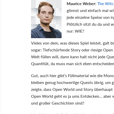
Maurice Weber:
The Witc
gönnst und einfach mal wie
jede einzelne Speise von 
Plötzlich sitzt du da und w
nur: WIE?
Vieles von dem, was dieses Spiel leistet, galt 
sogar: Tiefschürfende Story oder riesige Ope
Welt füllen will, dann kann halt nicht jede Qu
Quantität, da muss man sich eben entscheide
Gut, auch hier gibt’s Füllmaterial wie die Mon
bleiben genug hochwertige Quests übrig, um gl
zeigte, dass Open World und Story überhaupt n
Open World geht es ja ums Entdecken… aber w
und großer Geschichten sind?