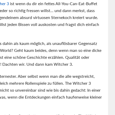
her 3
ist wenn du dir ein fettes All-You-Can-Eat-Buffet
der so richtig fressen willst… und dann merkst, dass
irgendeinem absurd virtuosen Sternekoch kreiert wurde.
illst jeden Bissen voll auskosten und fragst dich einfach
bis dahin als kaum möglich, als unauflösbarer Gegensatz
n World? Geht kaum beides, denn wenn man so eine dicke
est eine schöne Geschichte erzählen. Qualität oder
n! Dachten wir. Und dann kam Witcher 3.
sternester. Aber selbst wenn man die alle wegstreicht,
eich mehrere Rollenspiele zu füllen. The Witcher 3
icht so unvereinbar sind wie bis dahin gedacht: In einer
as, wenn die Entdeckungen einfach haufenweise kleiner