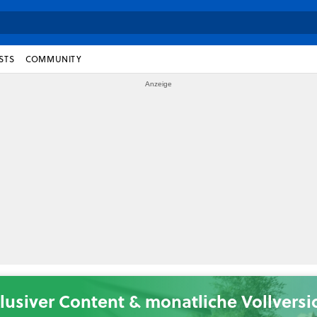
STS
COMMUNITY
lusiver Content & monatliche Vollvers