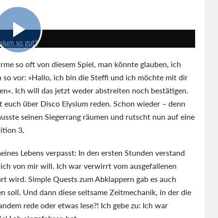
12:53
sium so gut?
me so oft von diesem Spiel, man könnte glauben, ich
so vor: »Hallo, ich bin die Steffi und ich möchte mit dir
n«. Ich will das jetzt weder abstreiten noch bestätigen.
t euch über Disco Elysium reden. Schon wieder – denn
musste seinen Siegerrang räumen und rutscht nun auf eine
tion 3.
meines Lebens verpasst: In den ersten Stunden verstand
ich von mir will. Ich war verwirrt vom ausgefallenen
klärt wird. Simple Quests zum Abklappern gab es auch
n soll. Und dann diese seltsame Zeitmechanik, in der die
ndem rede oder etwas lese?! Ich gebe zu: Ich war