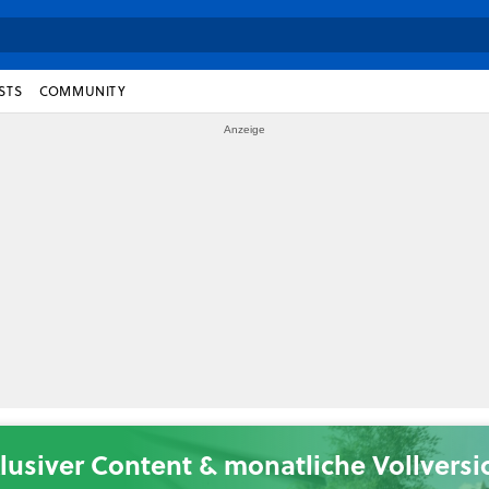
STS
COMMUNITY
lusiver Content & monatliche Vollvers