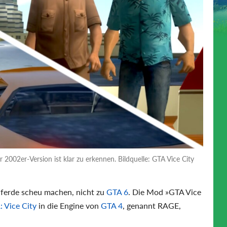
 2002er-Version ist klar zu erkennen. Bildquelle: GTA Vice City
Pferde scheu machen, nicht zu
GTA 6
. Die Mod
GTA Vice
 Vice City
in die Engine von
GTA 4
, genannt RAGE,