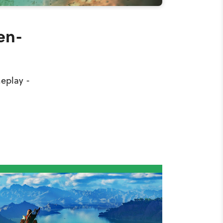
en-
eplay -