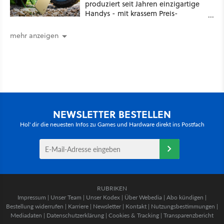
produziert seit Jahren einzigartige
Handys - mit krassem Preis-
Leistungsverhältnis
mehr anzeigen
NEWSLETTER BESTELLEN
Hol' dir die neuesten Infos zu Games und Hardware direkt ins Postfach
RUBRIKEN
Impressum
|
Unser Team
|
Unser Kodex
|
Über Webedia
|
Abo kündigen
|
Bestellung widerrufen
|
Karriere
|
Newsletter
|
Kontakt
|
Nutzungsbestimmungen
|
Mediadaten
|
Datenschutzerklärung
|
Cookies & Tracking
|
Transparenzbericht