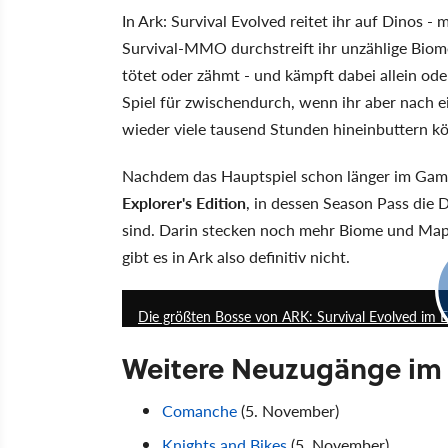
In Ark: Survival Evolved reitet ihr auf Dinos 
Survival-MMO durchstreift ihr unzählige Biom
tötet oder zähmt - und kämpft dabei allein od
Spiel für zwischendurch, wenn ihr aber nach ein
wieder viele tausend Stunden hineinbuttern kön
Nachdem das Hauptspiel schon länger im Game 
Explorer's Edition
, in dessen Season Pass die 
sind. Darin stecken noch mehr Biome und Map
gibt es in Ark also definitiv nicht.
Die größten Bosse von ARK: Survival Evolved im Ex
Weitere Neuzugänge im
Comanche
(5. November)
Knights and Bikes
(5. November)