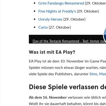
Grim Fandango Remastered
(29. Oktober
Five Nights at Freddy's
(29. Oktober)
Unruly Heroes
(29. Oktober)
Carto
(27. Oktober)
Day of the Tentacle Remastered - Test: Immer noch 
Was ist mit EA Play?
EA Play ist ab dem 10. November im Game Pass 
Spieler müssen noch etwas länger warten, näml
viele Spiele des Publishers, darunter
Sims
,
Mas
Diese Spiele verlassen 
Ab dem 16. November
verlassen wie üblich wi
Wollt ihr sie dauerhaft behalten, könnt bis da