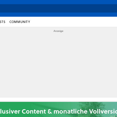
STS
COMMUNITY
lusiver Content & monatliche Vollvers