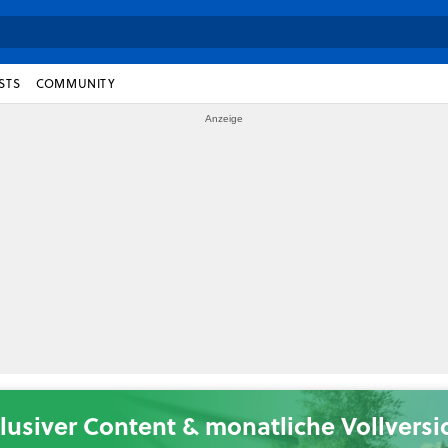
STS
COMMUNITY
lusiver Content & monatliche Vollvers