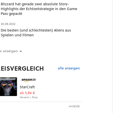
Blizzard hat gerade zwei absolute Story-
Highlights der Echtzeitstrategie in den Game
Pass gepackt
20.08.2022
Die besten (und schlechtesten) Aliens aus
Spielen und Filmen
r anzeigen
REISVERGLEICH
alle anzeigen
StarCraft
ab 5,84 €
Versand s. Shop
ANZEIGE