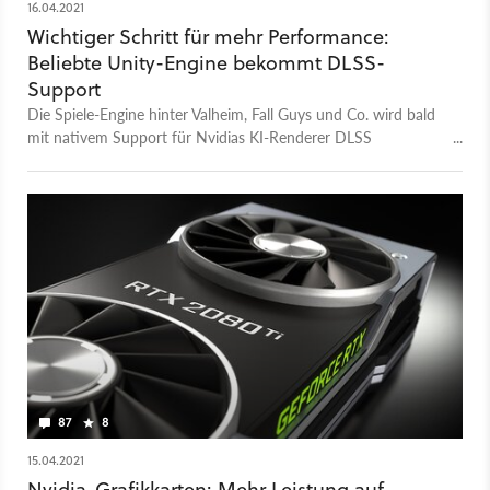
16.04.2021
Wichtiger Schritt für mehr Performance:
Beliebte Unity-Engine bekommt DLSS-
Support
Die Spiele-Engine hinter Valheim, Fall Guys und Co. wird bald
mit nativem Support für Nvidias KI-Renderer DLSS
ausgestattet. Ein Performance-Meilenstein?
87
8
15.04.2021
Nvidia-Grafikkarten: Mehr Leistung auf