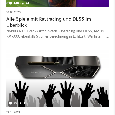
448
24
10.03.2023
Alle Spiele mit Raytracing und DLSS im
Überblick
Nvidias RTX-Grafikkarten bieten Raytracing und DLSS, AMDs
RX 6000 ebenfalls Strahlenberechnung in Echtzeit. Wir listen
alle Spiele auf, die eine oder beide Techniken unterstützen.
23
4
19.05.2021