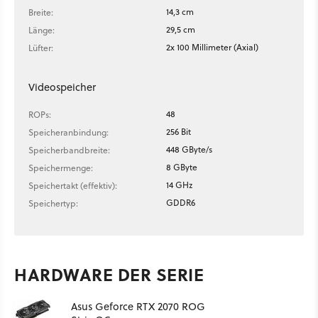
14,3 cm
Breite:
29,5 cm
Länge:
2x 100 Millimeter (Axial)
Lüfter:
Videospeicher
48
ROPs:
256 Bit
Speicheranbindung:
448 GByte/s
Speicherbandbreite:
8 GByte
Speichermenge:
14 GHz
Speichertakt (effektiv):
GDDR6
Speichertyp:
HARDWARE DER SERIE
Asus Geforce RTX 2070 ROG