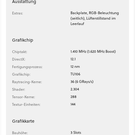
Ausstattung
Backplate, RGB-Beleuchtung
Extras:
(seitlich), Lüfterstillstand im
Leerlauf
Grafikchip
1.410 MHz (1.620 MHz Boost)
Chiptakt:
12.1
DirectX:
12 nm
Fertigungsprozess:
TU106
Grafikchip:
36 (6 GRays/s)
Raytracing-Kerne:
2.304
Shader:
288
Tensor-Kerne:
144
Textur-Einheiten:
Grafikkarte
3 Slots
Bauhöhe: