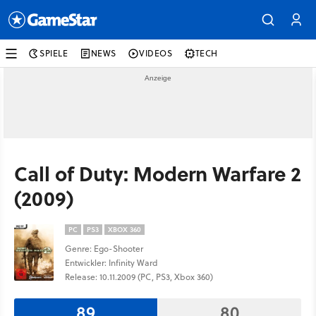
SPIELE
NEWS
VIDEOS
TECH
Call of Duty: Modern Warfare 2
(2009)
PC
PS3
XBOX 360
Genre: Ego-Shooter
Entwickler: Infinity Ward
Release: 10.11.2009 (PC, PS3, Xbox 360)
89
80