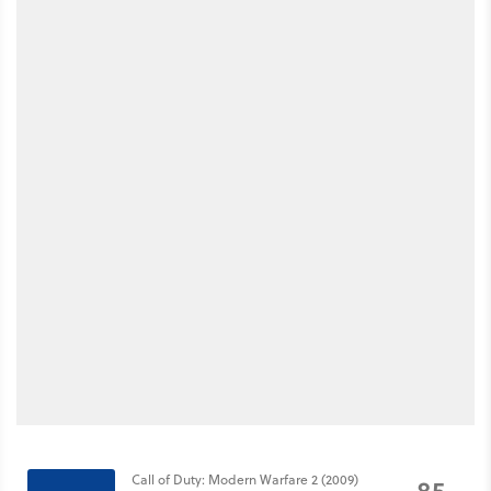
Call of Duty: Modern Warfare 2 (2009)
85