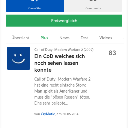
GameStar
Community
Preisvergleich
Übersicht
Plus
News
Test
Videos
Ar
Call of Duty: Modern Warfare 2 (2009)
83
Ein CoD welches sich
noch sehen lassen
konnte
Call of Duty: Modern Warfare 2
hat eine recht einfache Story:
Man spielt als Amerikaner und
muss die ''bösen Russen'' töten.
Eine sehr beliebte...
von
CryMatic
, am 30.05.2014