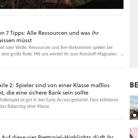
ion 7 Tipps: Alle Ressourcen und was ihr
wissen müsst
old oder Wolle: Ressourcen und ihre Vorkommen spielen bei
 7 eine große Rolle. Mit uns werdet ihr zum Rohstoff-Magnaten.
en.
BE
xile 2: Spieler sind von einer Klasse maßlos
t, die eine sichere Bank sein sollte
llenspiel ist gut in den Early-Access gestartet. Fans kritisieren
 das Balancing einer Klasse.
 Auf diese vier Brettspiel-Highlights dürft ihr