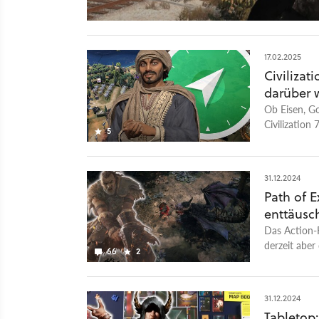
17.02.2025
Civilizat
darüber 
Ob Eisen, G
Civilization
5
Und Magnet
31.12.2024
Path of E
enttäusch
Das Action-Ro
derzeit aber
66
2
31.12.2024
Tabletop: