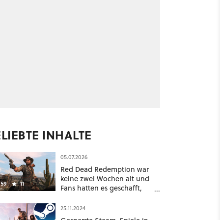
LIEBTE INHALTE
05.07.2026
Red Dead Redemption war
keine zwei Wochen alt und
59
11
Fans hatten es geschafft,
das »Remaster« zu
remastern [Best of
25.11.2024
GameStar]