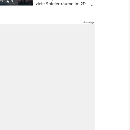
19
9
viele Spielerträume im 2D-
Gothic wahr