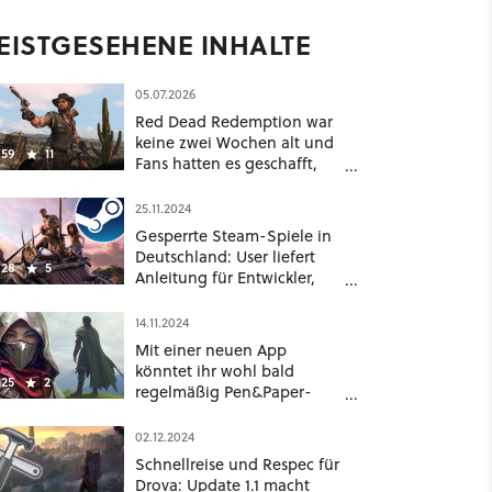
EISTGESEHENE INHALTE
05.07.2026
Red Dead Redemption war
keine zwei Wochen alt und
59
11
Fans hatten es geschafft,
das »Remaster« zu
remastern [Best of
25.11.2024
GameStar]
Gesperrte Steam-Spiele in
Deutschland: User liefert
28
5
Anleitung für Entwickler,
die bis heute nichts
geändert haben
14.11.2024
Mit einer neuen App
könntet ihr wohl bald
25
2
regelmäßig Pen&Paper-
Rollenspiele alleine spielen
02.12.2024
Schnellreise und Respec für
Drova: Update 1.1 macht