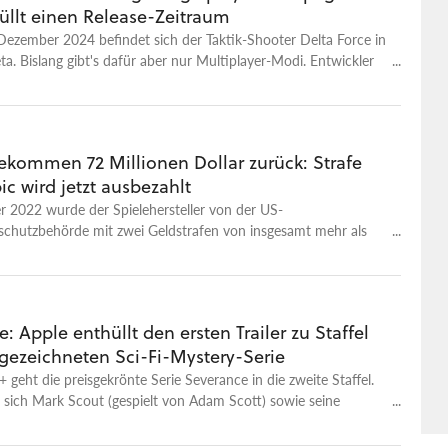
üllt einen Release-Zeitraum
Dezember 2024 befindet sich der Taktik-Shooter Delta Force in
a. Bislang gibt's dafür aber nur Multiplayer-Modi. Entwickler
 und Publisher Tencent gaben aber nun den groben Zeitrahmen
ase des Singleplayer-Modus' bekannt. Im Januar 2025 sollt ihr
 Kampagne mit dem Namen Black Hawk Down stürzen können.
rt sich an dem gleichnamigen Film von Ridley Scott aus dem
bekommen 72 Millionen Dollar zurück: Strafe
owie dem gleichnamigen Shooter von 2003. In der Kampagne
c wird jetzt ausbezahlt
en Einsatz US-amerikanischer Soldaten 1993 in der somalischen
Mogadischu. Die Missionen können im Solo- oder im Koop-
 2022 wurde der Spielehersteller von der US-
 werden. Entwickelt wurde das Spiel mit der Unreal 5 Engine.
schutzbehörde mit zwei Geldstrafen von insgesamt mehr als
n US-Dollar belegt. Teile davon werden nun ausgezahlt.
: Apple enthüllt den ersten Trailer zu Staffel
sgezeichneten Sci-Fi-Mystery-Serie
 geht die preisgekrönte Serie Severance in die zweite Staffel.
 sich Mark Scout (gespielt von Adam Scott) sowie seine
und Kollegen in einer dystopischen Arbeitswelt bei Lumon
eder. Der offizielle Trailer zur zweiten Staffel wirft dabei so