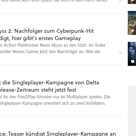
ss 2: Nachfolger zum Cyberpunk-Hit
igt, hier gibt's erstes Gameplay
r Action-Plattformer Neon Abyss an den Start. Im Trailer
wickler Veewo Games jetzt den Nachfolger an. Wie der
ielt Neon Abyss 2 in einer Cyberpunk-Welt, vereint
ameplay mit Roguelike-Elementen. Spielerinnen und Spieler
mpf gegen unzählige Feinde eine Reihe von unterschiedlichen
ampfstilen zur Verfügung. Zudem verleihen zufällige
t die Singleplayer-Kampagne von Delta
 mächtige Kräfte, die kombiniert werden können. Damit
lease-Zeitraum steht jetzt fest
 unaufhaltsame Synergien erschaffen. Und auch die Hatchmon
dabei. Die putzigen kleinen Begleiter unterstützen den
t ihr den Free2Play-Shooter nur im Multiplayer spielen. Die
er mit allerlei nützlichen Fähigkeiten. Neu im zweiten Teil ist
gleplayer-Kampagne orientiert sich an zwei Vorbildern.
ssystem. Damit können Spielerinnen und Spieler mächtige
n oder weitere Hatchmon rekrutieren. Neon Abyss 2 soll 2025
rscheinen. Ein konkretes Release-Datum gibt es noch nicht.
rce: Teaser kündigt Singleplayer-Kampagne an