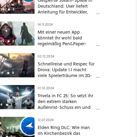
Gesperrte Steam-Spiele in
Deutschland: User liefert
28
5
Anleitung für Entwickler,
die bis heute nichts
geändert haben
14.11.2024
Mit einer neuen App
könntet ihr wohl bald
25
2
regelmäßig Pen&Paper-
Rollenspiele alleine spielen
02.12.2024
Schnellreise und Respec für
Drova: Update 1.1 macht
19
9
viele Spielerträume im 2D-
Gothic wahr
01.10.2024
Trivela in FC 25: So setzt ihr
den extrem starken
4
1
Außenrist-Schuss ein und
landet mehr Tore
12.07.2024
Elden Ring DLC: Wie man
im Kirchenbezirk das
6
1