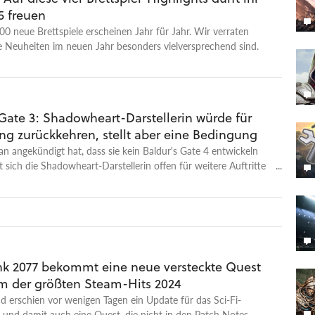
5 freuen
00 neue Brettspiele erscheinen Jahr für Jahr. Wir verraten
e Neuheiten im neuen Jahr besonders vielversprechend sind.
Gate 3: Shadowheart-Darstellerin würde für
ng zurückkehren, stellt aber eine Bedingung
n angekündigt hat, dass sie kein Baldur's Gate 4 entwickeln
t sich die Shadowheart-Darstellerin offen für weitere Auftritte
ters.
k 2077 bekommt eine neue versteckte Quest
m der größten Steam-Hits 2024
 erschien vor wenigen Tagen ein Update für das Sci-Fi-
– und damit auch eine Quest, die nicht in den Patch Notes