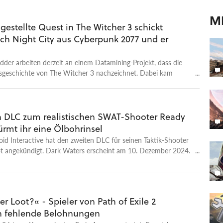
en auf: Warum grasen in einem Büro Ziegen? Warum ist eine
M
as Gesicht von Irving (John Turturro) modelliert? Und was hat
ggestellte Quest in The Witcher 3 schickt
uang (Sarah Bock), einem Kind, auf sich, das sich an seinem
ach Night City aus Cyberpunk 2077 und er
ls Deputy Manager vorstellt? Was genau dahinter steckt,
ab dem 17. Januar 2025. Falls ihr vor Beginn der zweiten Staffel
ten Stand bringen wollt, schaut euch gerne den Story-Recap
er arbeiten derzeit an einem Datamining-Projekt, dass die
affel an.
sgeschichte von The Witcher 3 nachzeichnet. Dabei kam
s heraus.
 DLC zum realistischen SWAT-Shooter Ready
ürmt ihr eine Ölbohrinsel
oid Interactive hat den zweiten DLC für seinen Taktik-Shooter
t angekündigt. Dark Waters erscheint am 10. Dezember 2024.
er zu sehen ist, führt euch Ready or Not: Dark Waters auf eine
rinsel. Dort hält eine als terrorisitische Organisation
Gruppe mehrere Mitarbeiter gefangen. Ihr werdet mit einem
ndo auf die Bohrinsel geschickt, um die Geiseln zu befreien.
er Loot?« - Spieler von Path of Exile 2
estreitet ihr drei neue Missionen – im Solo- oder Koop-
ren fehlende Belohnungen
m steht fortan ein Hubschrauber zur Erkundung der DLC-