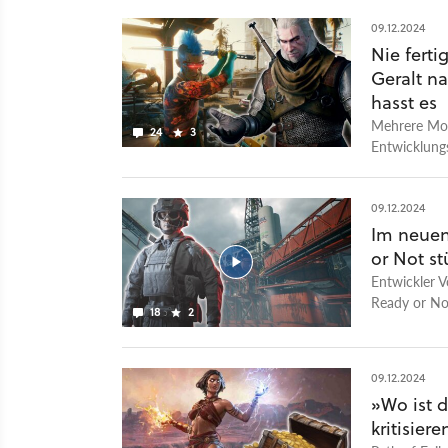
einige Frag
09.12.2024
Melone wie d
Nie ferti
es mit Ms. H
Geralt n
ersten Tag a
erfahrt ihr 
hasst es
auf den letz
Mehrere Modd
24
3
zur ersten St
Entwicklung
Erstaunliche
09.12.2024
Im neuen
or Not st
Entwickler V
Ready or No
18
2
Wie im Trail
Offshore-Boh
eingestufte 
09.12.2024
Spezialkomma
»Wo ist d
In dem DLC b
kritisie
Modus. Zude