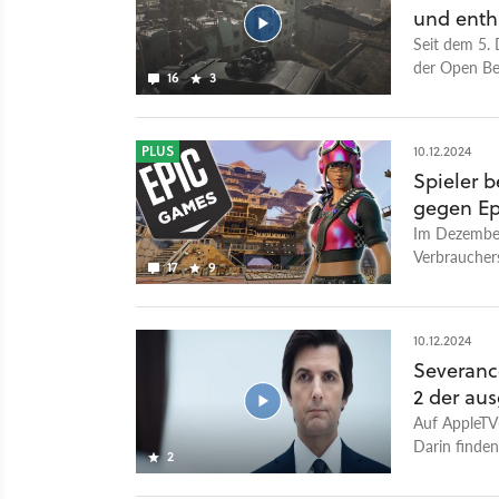
und enth
Seit dem 5. 
der Open Bet
16
3
Timi Studio
für den Rele
euch in die
PLUS
10.12.2024
Die orientie
Spieler 
Jahr 2001 s
gegen Epi
erlebt ihr d
Hauptstadt 
Im Dezember
Modus erlebt
Verbraucher
17
9
500 Millione
10.12.2024
Severance
2 der au
Auf AppleTV+
Darin finden
2
Kolleginnen 
Industries wi