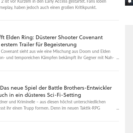
ereit. Hinzu kommen fünf neue Waffen und zwei neue
e 2 ist vor Kurzem in den Early Access gestartet. Fans loben
 Ausrüstungsgegenstände.
meplay, haben jedoch auch einen großen Kritikpunkt.
fft Elden Ring: Düsterer Shooter Covenant
 erstem Trailer für Begeisterung
 Covenant sieht aus wie eine Mischung aus Doom und Elden
tion- und temporeichen Kämpfen bekämpft ihr Gegner mit Nah-
fwaffen aus der Ego-Perspektive. Die Story dahinter ist
ystisch und hat das Zeug für so manche Irrungen und
pielerinnen und Spieler schlüpfen in die Rolle des letzten
ten – einem Kriegerengel, der ausgesandt wurde, um den
as neue Spiel der Battle Brothers-Entwickler
öttlichen Komponisten auszuführen. Denn Malach, der Älteste
uch in ein düsteres Sci-Fi-Setting
ten, ist in den Abgrund gestürzt und hat eine Spur der
interlassen. Nun gilt es, den Spuren seiner letzten Tage zu
dner und Kriminelle – aus diesen höchst unterschiedlichen
ie Ursache seines Sturzes aufzudecken. Ihr erkundet dabei eine
st ihr einen Trupp formen. Denn im neuen Taktik-RPG
, löst Rätsel und setzt bei den (Boss-)Kämpfen Kampfkünste,
t ihr eine unbekannte Bedrohung abwehren. Dazu werdet ihr
ie und uralte Waffen ein. Ein konkretes Releasedatum für
andvoll Marines zunächst ins Wayback-System entsandt. Das
t es noch nicht. Ihr könnt das Spiel aber bereits auf euren
legenes, gesetzloses Gebiet, das von Piraten-Warlords,
team-Wunschzettel setzen.
n Konzernen und zersplitterten Planetenregierungen kontrolliert