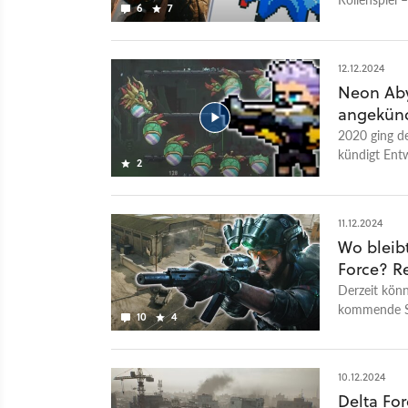
6
7
vermerkt ist.
12.12.2024
Neon Aby
angekünd
2020 ging de
kündigt Ent
2
Vorgänger sp
Run’n’Gun-G
stehen im Ka
11.12.2024
Waffen und K
Wo bleib
Gegenstände
Force? Re
lassen sich
sind wieder 
Derzeit könn
Hauptcharakt
kommende Sin
10
4
das Glauben
Items kaufe
für den PC e
10.12.2024
Delta Fo