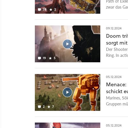
Missionen b
Path of Exil
kosmetische
zwar das Ga
78
2
09.12.2024
Doom tri
sorgt mit
Der Shooter
Ring. In ac
19
5
und Fernkamp
allerdings m
Wirrungen: S
05.12.2024
lebenden Bo
Menace: D
Willen der g
schickt e
der Komponis
Zerstörung h
Marines, Söl
folgen, um d
Gruppen müs
2
7
riesige Welt
Menace müss
geheime Mag
mit einer H
Covenant gib
ist ein abge
05.12.2024
virtuellen S
zwielichtige