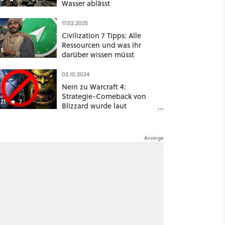
Wasser ablässt
17.02.2025
Civilization 7 Tipps: Alle
Ressourcen und was ihr
5
darüber wissen müsst
02.10.2024
Nein zu Warcraft 4:
Strategie-Comeback von
21
7
Blizzard wurde laut
Branchen-Experte von
oben blockiert