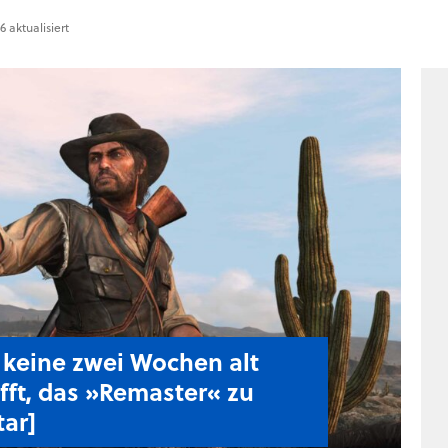
 aktualisiert
keine zwei Wochen alt
fft, das »Remaster« zu
ar]