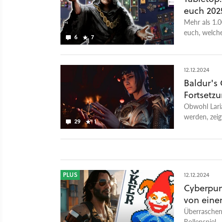
euch 202
Mehr als 1.0
euch, welch
6
7
12.12.2024
Baldur's 
Fortsetzu
Obwohl Laria
werden, zeig
29
1
ihres Charak
PLUS
12.12.2024
Cyberpun
von eine
Überraschend
Rollenspiel 