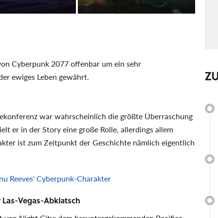
y von Cyberpunk 2077 offenbar um ein sehr
Z
der ewiges Leben gewährt.
ssekonferenz war wahrscheinlich die größte Überraschung
t er in der Story eine große Rolle, allerdings allem
kter ist zum Zeitpunkt der Geschichte nämlich eigentlich
anu Reeves' Cyberpunk-Charakter
er Las-Vegas-Abklatsch
kt von Night City: dem heruntergekommenden Pacifica.