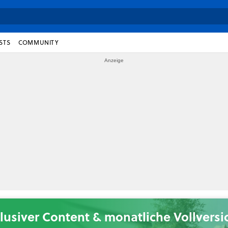
STS
COMMUNITY
lusiver Content & monatliche Vollvers