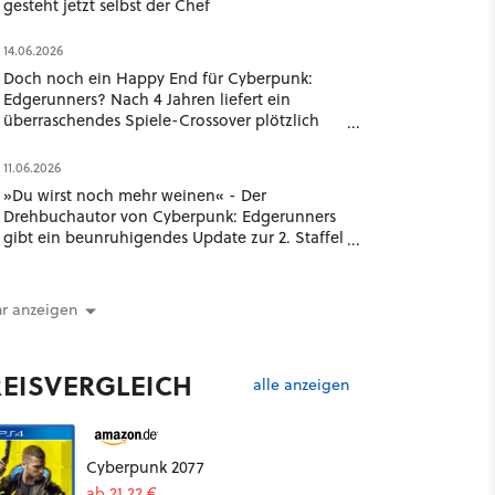
gesteht jetzt selbst der Chef
14.06.2026
Doch noch ein Happy End für Cyberpunk:
Edgerunners? Nach 4 Jahren liefert ein
überraschendes Spiele-Crossover plötzlich
ein völlig neues Ende
11.06.2026
»Du wirst noch mehr weinen« - Der
Drehbuchautor von Cyberpunk: Edgerunners
gibt ein beunruhigendes Update zur 2. Staffel
der Netflix-Serie
r anzeigen
REISVERGLEICH
alle anzeigen
Cyberpunk 2077
ab 21,22 €