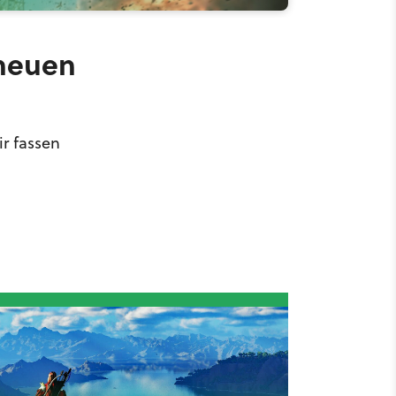
 neuen
r fassen