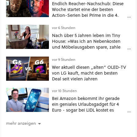
Endlich Reacher-Nachschub: Diese
Woche startet eine der besten
Action-Serien bei Prime in die 4.
Staffel - unsere Streaming-Tipps
vor 6 Stunden
Nach über 5 Jahren leben im Tiny
House: »Was ich an Nebenkosten
und Möbelausgaben spare, zahle
ich mit verpassten Familientreffen
und dem Verlust des
vor 9 Stunden
Zusammengehörigkeitsgefühls, das
Wer aktuell diesen „alten“ OLED-TV
entsteht, wenn man Platz zum
von LG kauft, macht den besten
Teilen hat.«
Deal seit vielen Jahren
vor 10 Stunden
Bei Amazon bekommt ihr gerade
ein geniales Urlaubsgadget für 4
Euro - sogar bei LIDL kostet es
mehr!
mehr anzeigen