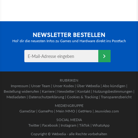
NEWSLETTER BESTELLEN
Hol' dir die neuesten Infos zu Games und Hardware direkt ins Postfach
RUBRIKEN
Impressum
|
Unser Team
|
Unser Kodex
|
Über Webedia
|
Abo kündigen
|
Bestellung widerrufen
|
Karriere
|
Newsletter
|
Kontakt
|
Nutzungsbestimmungen
|
Mediadaten
|
Datenschutzerklärung
|
Cookies & Tracking
|
Transparenzbericht
MEDIENGRUPPE
GameStar
|
GamePro
|
Mein MMO
|
GetHero
|
Jeuxvideo.com
SOCIAL MEDIA
Twitter
|
Facebook
|
Instagram
|
TikTok
|
WhatsApp
Copyright © Webedia - alle Rechte vorbehalten