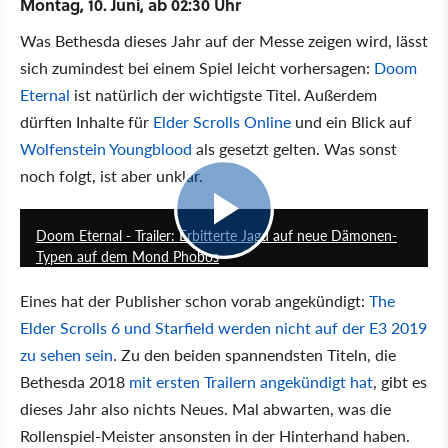
Montag, 10. Juni, ab 02:30 Uhr
Was Bethesda dieses Jahr auf der Messe zeigen wird, lässt
sich zumindest bei einem Spiel leicht vorhersagen:
Doom
Eternal
ist natürlich der wichtigste Titel. Außerdem
dürften Inhalte für
Elder Scrolls Online
und ein Blick auf
Wolfenstein Youngblood
als gesetzt gelten. Was sonst
noch folgt, ist aber unklar.
6:49
Doom Eternal - Trailer: Erbitterte Jagd auf neue Dämonen-
Typen auf dem Mond Phobos
Eines hat der Publisher schon vorab angekündigt:
The
Elder Scrolls 6 und Starfield werden nicht auf der E3 2019
zu sehen sein
. Zu den beiden spannendsten Titeln, die
Bethesda 2018
mit ersten Trailern angekündigt hat
, gibt es
dieses Jahr also nichts Neues. Mal abwarten, was die
Rollenspiel-Meister ansonsten in der Hinterhand haben.