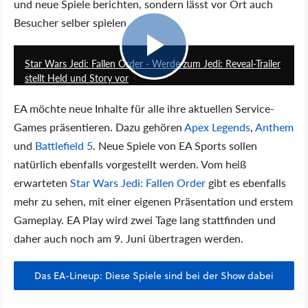
und neue Spiele berichten, sondern lässt vor Ort auch
Besucher selber spielen.
2:28
Star Wars Jedi: Fallen Order - Werde zum Jedi: Reveal-Trailer
stellt Held und Story vor
EA möchte
neue Inhalte für alle ihre aktuellen Service-
Games präsentieren. Dazu gehören
Apex Legends
,
Anthem
und
Battlefield 5
. Neue Spiele von EA Sports sollen
natürlich ebenfalls vorgestellt werden. Vom heiß
erwarteten
Star Wars Jedi: Fallen Order
gibt es ebenfalls
mehr zu sehen, mit einer eigenen Präsentation und erstem
Gameplay. EA Play wird zwei Tage lang stattfinden und
daher auch noch am 9. Juni übertragen werden.
Das EA-Lineup: Diese Spiele sind bei der Show dabei