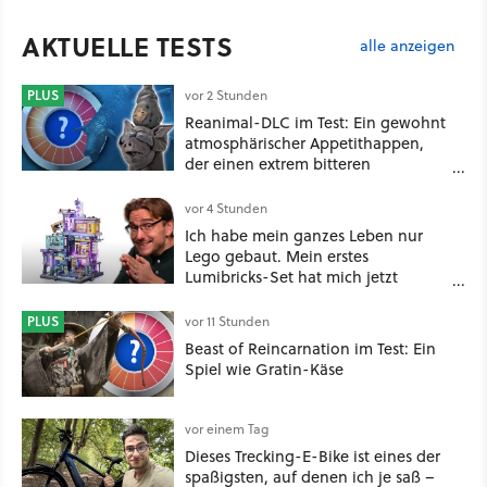
AKTUELLE TESTS
alle anzeigen
PLUS
vor 2 Stunden
Reanimal-DLC im Test: Ein gewohnt
atmosphärischer Appetithappen,
der einen extrem bitteren
Nachgeschmack hinterlässt
vor 4 Stunden
Ich habe mein ganzes Leben nur
Lego gebaut. Mein erstes
Lumibricks-Set hat mich jetzt
nachhaltig beeindruckt: Game
Stack im Test
PLUS
vor 11 Stunden
Beast of Reincarnation im Test: Ein
Spiel wie Gratin-Käse
vor einem Tag
Dieses Trecking-E-Bike ist eines der
spaßigsten, auf denen ich je saß –