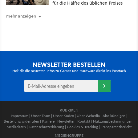
für die Hälfte des üblichen Preises
mehr anzeigen
NEWSLETTER BESTELLEN
Hol' dir die neuesten Infos zu Games und Hardware direkt ins Postfach
RUBRIKEN
Impressum
|
Unser Team
|
Unser Kodex
|
Über Webedia
|
Abo kündigen
|
Bestellung widerrufen
|
Karriere
|
Newsletter
|
Kontakt
|
Nutzungsbestimmungen
|
Mediadaten
|
Datenschutzerklärung
|
Cookies & Tracking
|
Transparenzbericht
MEDIENGRUPPE