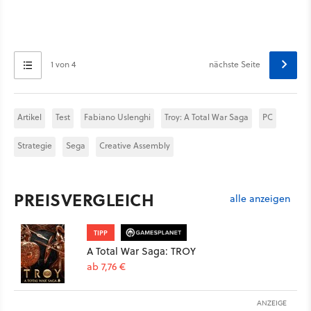
1 von 4
nächste Seite
Artikel
Test
Fabiano Uslenghi
Troy: A Total War Saga
PC
Strategie
Sega
Creative Assembly
PREISVERGLEICH
alle anzeigen
TIPP
A Total War Saga: TROY
ab 7,76 €
ANZEIGE