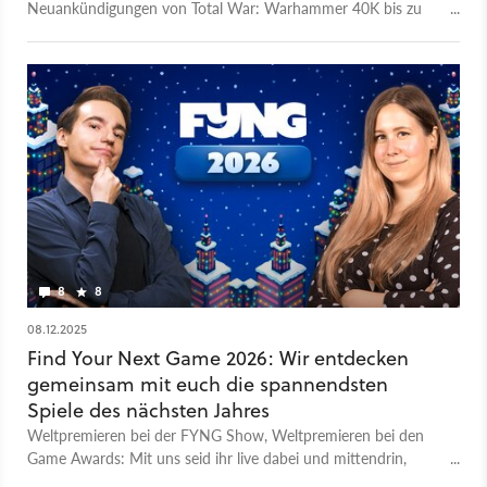
Neuankündigungen von Total War: Warhammer 40K bis zu
gleich zwei Tomb Raider-Spielen. Selbst ein neues KotOR
wurde enthüllt - beziehungsweise ein FotOR (Fate of the Old
Republic). Und Larian arbeitet an einem neuen Divinity! Mit
Heiko von GameStar und Leya von MeinMMO ranken Lea und
Micha die Ankündigungen in unserer großen Tierlist: Was hat
uns überzeugt, was eher nicht? Das ist eine Aufzeichnung
aus unserem Livestreaming-Programm FYNG
2026: https://www.gamestar.de/fyng Dieses Video gibt es
auch zum Hören im GameStar Podcast:
https://www.gamestar.de/podcast Den Podcast findet ihr
überall, wo es Podcasts gibt! Spotify: https://spoti.fi/3YFfLha
Apple Podcasts: https://apple.co/403mlPv RSS-Feed:
8
8
https://bit.ly/42bmSRj
08.12.2025
Find Your Next Game 2026: Wir entdecken
gemeinsam mit euch die spannendsten
Spiele des nächsten Jahres
Weltpremieren bei der FYNG Show, Weltpremieren bei den
Game Awards: Mit uns seid ihr live dabei und mittendrin,
wenn die spannendsten Studios zum Jahresausklang verraten,