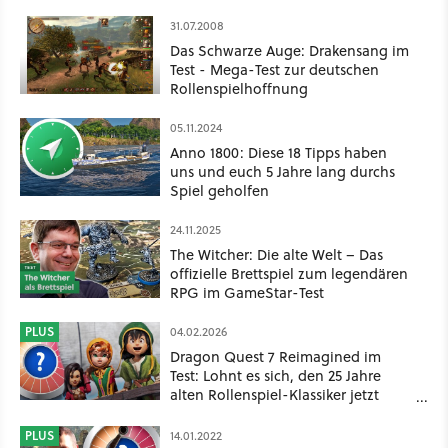
31.07.2008
Das Schwarze Auge: Drakensang im
Test - Mega-Test zur deutschen
Rollenspielhoffnung
05.11.2024
Anno 1800: Diese 18 Tipps haben
uns und euch 5 Jahre lang durchs
Spiel geholfen
24.11.2025
The Witcher: Die alte Welt – Das
offizielle Brettspiel zum legendären
RPG im GameStar-Test
PLUS
04.02.2026
Dragon Quest 7 Reimagined im
Test: Lohnt es sich, den 25 Jahre
alten Rollenspiel-Klassiker jetzt
nachzuholen?
PLUS
14.01.2022