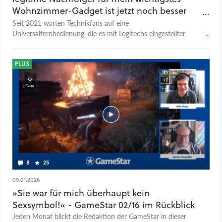
Wohnzimmer-Gadget ist jetzt noch besser
geworden
Seit 2021 warten Technikfans auf eine
Universalfernbedienung, die es mit Logitechs eingestellter
Harmony-Reihe aufnehmen kann. Die SofaBaton X2 hat es
für Heiko geschafft.
PLUS
8
25
09.01.2026
»Sie war für mich überhaupt kein
Sexsymbol!« - GameStar 02/16 im Rückblick
Jeden Monat blickt die Redaktion der GameStar in dieser