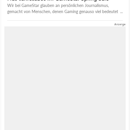
Wir bei GameStar glauben an persönlichen Journalismus,
gemacht von Menschen, denen Gaming genauso viel bedeutet
wie euch. Bis zum 30. April könnt ihr besonders günstig
herausfinden, was ein Plus-Abo alles ermöglicht.