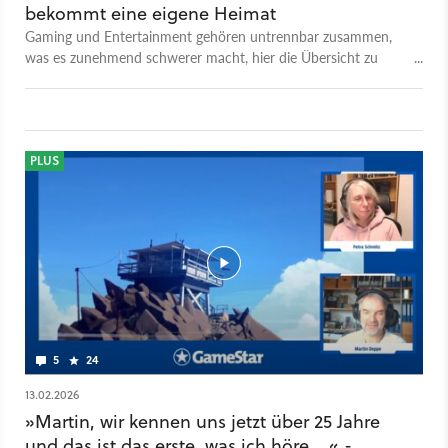
Youtube. Was ist GameStar Talk? GameStar Talk ist sozusagen
bekommt eine eigene Heimat
die Videofassung des GameStar Podcasts und ein
Gaming und Entertainment gehören untrennbar zusammen,
gemeinsames Angebot von GameStar, GamePro und
was es zunehmend schwerer macht, hier die Übersicht zu
MeinMMO. Wir wollen euch mit jedem Gespräch, mit jedem
behalten. Deshalb haben wir uns für eure Lieblings-Website
Video unterhalten und zugleich etwas Neues bieten: Neue
etwas überlegt.
Perspektiven, neue Einblicke, neues Wissen über Spiele und
die Menschen, die sie entwickeln und spielen, sowie neue
Seiten unserer Teammitglieder. Falls ihr Themenwünsche habt,
PLUS
dann schreibt sie gerne in die Kommentare!
5
24
13.02.2026
»Martin, wir kennen uns jetzt über 25 Jahre
und das ist das erste, was ich höre ...« -