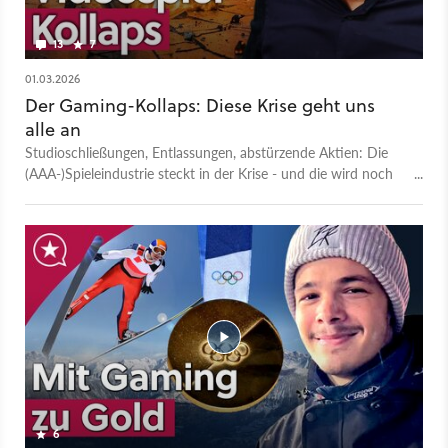
13
7
01.03.2026
Der Gaming-Kollaps: Diese Krise geht uns
alle an
Studioschließungen, Entlassungen, abstürzende Aktien: Die
(AAA-)Spieleindustrie steckt in der Krise - und die wird noch
schlimmer! Denn die traditionellen Märkte sind gesättigt,
junge Menschen wenden sich von Videospielen ab -
abgesehen von einem Giganten. Hinweis: Das Thumbnail
wurde mit Unterstützung von Google Gemini erstellt. Das ist
die Videoversion unseres GameStar Podcasts. - Alle Folgen des
GameStar Podcasts - GameStar Podcast bei Apple Podcasts
- GameStar Podcast bei Spotify - GameStar Podcast bei
Podcast Addict - GameStar Podcast im RSS Feed Mehr
Videotalks findet ihr auf bei GameStar Talk – auch auf
Youtube. Was ist GameStar Talk? GameStar Talk ist sozusagen
die Videofassung des GameStar Podcasts und ein
gemeinsames Angebot von GameStar, GamePro und
6
MeinMMO. Wir wollen euch mit jedem Gespräch, mit jedem