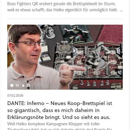
verwandeln
Boss Fighters QR erobert gerade die Brettspielwelt im Sturm,
weil es etwas schafft, das Heiko eigentlich für unmöglich hielt.
Es macht ein Nerd-Genre familientauglich.
53
25
07.02.2026
DANTE: Inferno – Neues Koop-Brettspiel ist
so gigantisch, dass es mich daheim in
Erklärungsnöte bringt. Und so sieht es aus.
Weil Heiko komplexe Kampagnen-Klopper mit toller
Tischpräsenz liebt, hat er sich daheim gleich drei Regale für