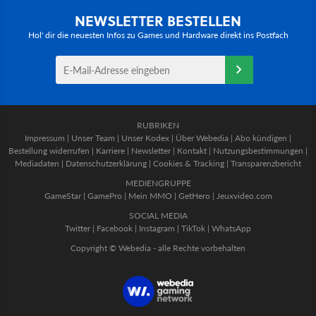
NEWSLETTER BESTELLEN
Hol' dir die neuesten Infos zu Games und Hardware direkt ins Postfach
RUBRIKEN
Impressum
|
Unser Team
|
Unser Kodex
|
Über Webedia
|
Abo kündigen
|
Bestellung widerrufen
|
Karriere
|
Newsletter
|
Kontakt
|
Nutzungsbestimmungen
|
Mediadaten
|
Datenschutzerklärung
|
Cookies & Tracking
|
Transparenzbericht
MEDIENGRUPPE
GameStar
|
GamePro
|
Mein MMO
|
GetHero
|
Jeuxvideo.com
SOCIAL MEDIA
Twitter
|
Facebook
|
Instagram
|
TikTok
|
WhatsApp
Copyright © Webedia - alle Rechte vorbehalten