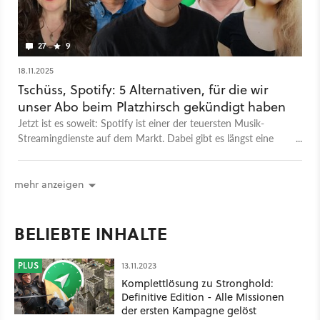
27
9
18.11.2025
Tschüss, Spotify: 5 Alternativen, für die wir
unser Abo beim Platzhirsch gekündigt haben
Jetzt ist es soweit: Spotify ist einer der teuersten Musik-
Streamingdienste auf dem Markt. Dabei gibt es längst eine
Vielzahl an Alternativen. Die GameStar-Redaktion stellt euch
ihre ganz persönlichen Lieblinge vor.
mehr anzeigen
BELIEBTE INHALTE
PLUS
13.11.2023
Komplettlösung zu Stronghold:
Definitive Edition - Alle Missionen
der ersten Kampagne gelöst