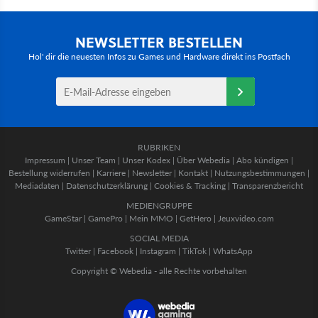
NEWSLETTER BESTELLEN
Hol' dir die neuesten Infos zu Games und Hardware direkt ins Postfach
RUBRIKEN
Impressum
|
Unser Team
|
Unser Kodex
|
Über Webedia
|
Abo kündigen
|
Bestellung widerrufen
|
Karriere
|
Newsletter
|
Kontakt
|
Nutzungsbestimmungen
|
Mediadaten
|
Datenschutzerklärung
|
Cookies & Tracking
|
Transparenzbericht
MEDIENGRUPPE
GameStar
|
GamePro
|
Mein MMO
|
GetHero
|
Jeuxvideo.com
SOCIAL MEDIA
Twitter
|
Facebook
|
Instagram
|
TikTok
|
WhatsApp
Copyright © Webedia - alle Rechte vorbehalten